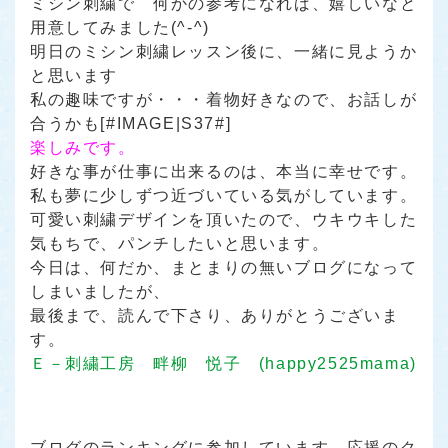
ミシン刺繍で 何かの参考になれば、嬉しいなと
用意してみました(^-^)
明日のミシン刺繍レッスン後に、一緒に見ようか
と思います
私の趣味ですが・・・着物好きなので、お話しが
合うかも[#IMAGE|S37#]
楽しみです。
好きな事が仕事に出来るのは、本当に幸せです。
私も夢に少しずつ近づいている気がしています。
可愛い刺繍デザインを頂いたので、ウキウキした
気もちで、パンチしたいと思います。
今日は、何だか、まとまりの無いブログになって
しまいましたが、
最後まで、読んで下さり、ありがとうございま
す。
Ｅ－刺繍工房 畔柳 悦子 (happy2525mama)
ブログのランキングに参加しています。応援のク