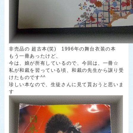
非売品の 超古本(笑) 1996年の舞台衣装の本
もう一冊あったけど、
今は、娘が所有しているので、今回は、一冊☆
私が和裁を習っている頃、和裁の先生から譲り受
けたものです^^
珍しい本なので、生徒さんに見て貰おうと思いま
す