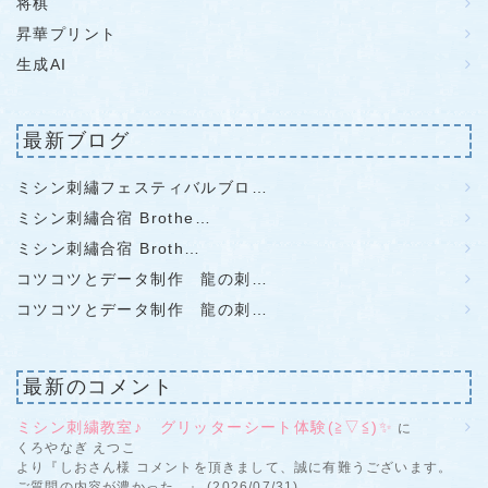
将棋
昇華プリント
生成AI
最新ブログ
ミシン刺繡フェスティバルブロ…
ミシン刺繡合宿 Brothe…
ミシン刺繡合宿 Broth…
コツコツとデータ制作 龍の刺…
コツコツとデータ制作 龍の刺…
最新のコメント
ミシン刺繍教室♪ グリッターシート体験(≧▽≦)✨
に
くろやなぎ えつこ
より『しおさん様 コメントを頂きまして、誠に有難うございます。
ご質問の内容が濃かった...』 (2026/07/31)