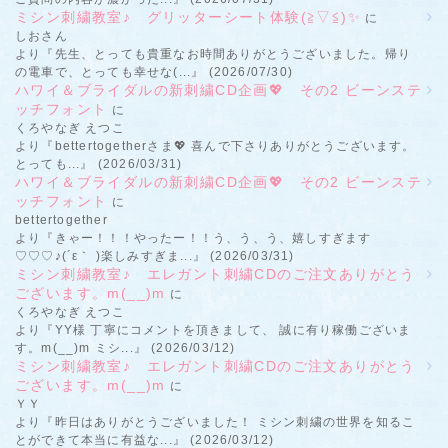
ミシン刺繍教室♪ グリッターシート体験(≧▽≦)✨
に
しおさん
より『先生、とっても貴重なお時間ありがとうございました。帰り
の電車で、とっても幸せな(...』 (2026/07/30)
ハワイ＆ブライダルの新刺繍CD企画💖 その2 ビーンステ
ッチフォント
に
くろやなぎ えつこ
より『bettertogetherさま💖 喜んで下さりありがとうございます。
とっても...』 (2026/03/31)
ハワイ＆ブライダルの新刺繍CD企画💖 その2 ビーンステ
ッチフォント
に
bettertogether
より『きゃー！！！やったー！！う、う、う、嬉しすぎます
♡♡♡♪(´ε｀ )楽しみすぎま...』 (2026/03/31)
ミシン刺繍教室♪ エレガント刺繍CDのご注文ありがとう
ございます。m(__)m
に
くろやなぎ えつこ
より『YY様 丁寧にコメントを頂きまして、 誠に有り稼働ございま
す。m(__)m ミシ...』 (2026/03/12)
ミシン刺繍教室♪ エレガント刺繍CDのご注文ありがとう
ございます。m(__)m
に
ＹＹ
より『昨日はありがとうございました！ ミシン刺繍の世界を知るこ
とができて本当に有益な...』 (2026/03/12)