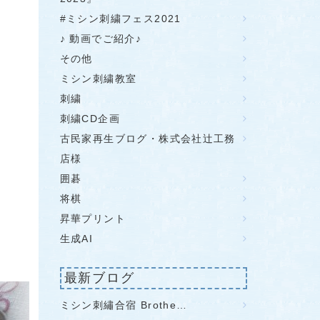
#ミシン刺繍フェス2021
♪ 動画でご紹介♪
その他
ミシン刺繍教室
刺繍
刺繍CD企画
古民家再生ブログ・株式会社辻工務
店様
囲碁
将棋
昇華プリント
生成AI
最新ブログ
ミシン刺繡合宿 Brothe…