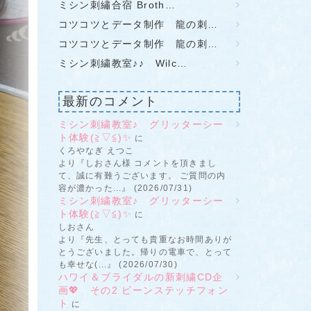
ミシン刺繡合宿 Broth…
コツコツとデータ制作 龍の刺…
コツコツとデータ制作 龍の刺…
ミシン刺繍教室♪♪ Wilc…
最新のコメント
ミシン刺繍教室♪ グリッターシー
ト体験(≧▽≦)✨
に
くろやなぎ えつこ
より『しおさん様 コメントを頂きまし
て、誠に有難うございます。 ご質問の内
容が濃かった...』 (2026/07/31)
ミシン刺繍教室♪ グリッターシー
ト体験(≧▽≦)✨
に
しおさん
より『先生、とっても貴重なお時間ありが
とうございました。帰りの電車で、とって
も幸せな(...』 (2026/07/30)
ハワイ＆ブライダルの新刺繍CD企
画💖 その2 ビーンステッチフォン
ト
に