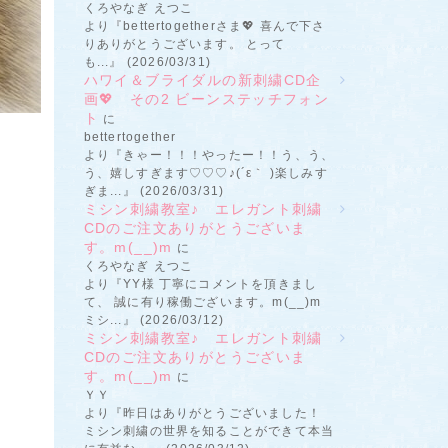
くろやなぎ えつこ
より『bettertogetherさま💖 喜んで下さ
りありがとうございます。 とって
も...』 (2026/03/31)
ハワイ＆ブライダルの新刺繍CD企
画💖 その2 ビーンステッチフォン
ト
に
bettertogether
より『きゃー！！！やったー！！う、う、
う、嬉しすぎます♡♡♡♪(´ε｀ )楽しみす
ぎま...』 (2026/03/31)
ミシン刺繍教室♪ エレガント刺繍
CDのご注文ありがとうございま
す。m(__)m
に
くろやなぎ えつこ
より『YY様 丁寧にコメントを頂きまし
て、 誠に有り稼働ございます。m(__)m
ミシ...』 (2026/03/12)
ミシン刺繍教室♪ エレガント刺繍
CDのご注文ありがとうございま
す。m(__)m
に
ＹＹ
より『昨日はありがとうございました！
ミシン刺繍の世界を知ることができて本当