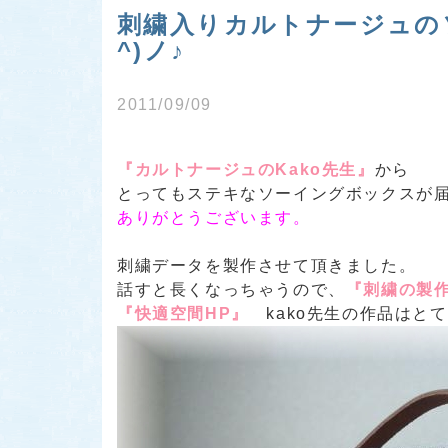
刺繍入りカルトナージュの
^)ノ♪
2011/09/09
『カルトナージュのKako先生』
から
とってもステキなソーイングボックスが届き
ありがとうございます。
刺繍データを製作させて頂きました。
話すと長くなっちゃうので、
『刺繍の製
『快適空間HP』
kako先生の作品はと