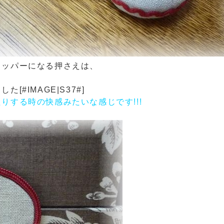
トッパーになる押さえは、
。
ました
[#IMAGE|S37#]
りする時の快感みたいな感じです!!!
。