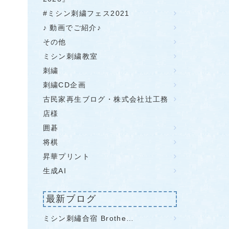
#ミシン刺繍フェス2021
♪ 動画でご紹介♪
その他
ミシン刺繍教室
刺繍
刺繍CD企画
古民家再生ブログ・株式会社辻工務
店様
囲碁
将棋
昇華プリント
生成AI
最新ブログ
ミシン刺繡合宿 Brothe…