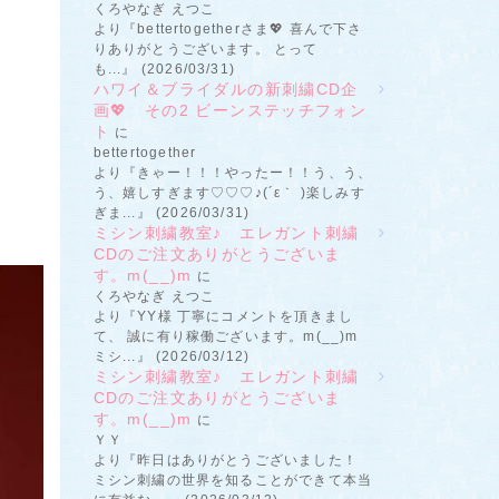
くろやなぎ えつこ
より『bettertogetherさま💖 喜んで下さ
りありがとうございます。 とって
も...』 (2026/03/31)
ハワイ＆ブライダルの新刺繍CD企
画💖 その2 ビーンステッチフォン
ト
に
bettertogether
より『きゃー！！！やったー！！う、う、
う、嬉しすぎます♡♡♡♪(´ε｀ )楽しみす
ぎま...』 (2026/03/31)
ミシン刺繍教室♪ エレガント刺繍
CDのご注文ありがとうございま
す。m(__)m
に
くろやなぎ えつこ
より『YY様 丁寧にコメントを頂きまし
て、 誠に有り稼働ございます。m(__)m
ミシ...』 (2026/03/12)
ミシン刺繍教室♪ エレガント刺繍
CDのご注文ありがとうございま
す。m(__)m
に
ＹＹ
より『昨日はありがとうございました！
ミシン刺繍の世界を知ることができて本当