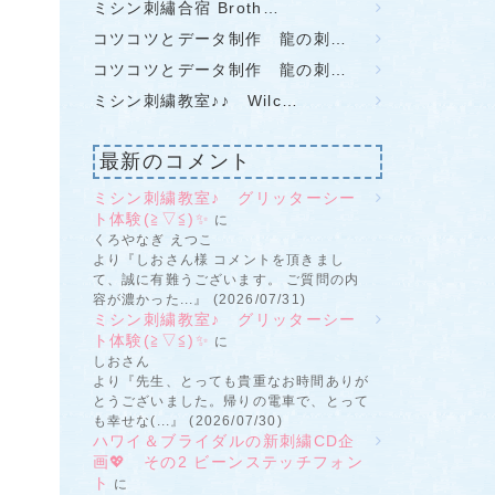
ミシン刺繡合宿 Broth…
コツコツとデータ制作 龍の刺…
コツコツとデータ制作 龍の刺…
ミシン刺繍教室♪♪ Wilc…
最新のコメント
ミシン刺繍教室♪ グリッターシー
ト体験(≧▽≦)✨
に
くろやなぎ えつこ
より『しおさん様 コメントを頂きまし
て、誠に有難うございます。 ご質問の内
容が濃かった...』 (2026/07/31)
ミシン刺繍教室♪ グリッターシー
ト体験(≧▽≦)✨
に
しおさん
より『先生、とっても貴重なお時間ありが
とうございました。帰りの電車で、とって
も幸せな(...』 (2026/07/30)
ハワイ＆ブライダルの新刺繍CD企
画💖 その2 ビーンステッチフォン
ト
に