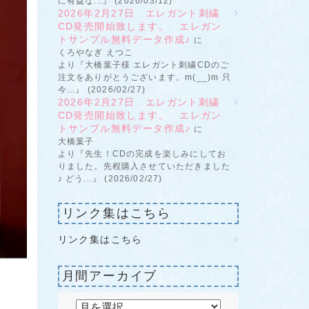
に有益な...』 (2026/03/12)
2026年2月27日 エレガント刺繍
CD発売開始致します。 エレガン
トサンプル無料データ作成♪
に
くろやなぎ えつこ
より『大橋葉子様 エレガント刺繍CDのご
注文をありがとうございます。m(__)m 只
今...』 (2026/02/27)
2026年2月27日 エレガント刺繍
CD発売開始致します。 エレガン
トサンプル無料データ作成♪
に
大橋葉子
より『先生！CDの完成を楽しみにしてお
りました。先程購入させていただきました
♪ どう...』 (2026/02/27)
リンク集はこちら
リンク集はこちら
月間アーカイブ