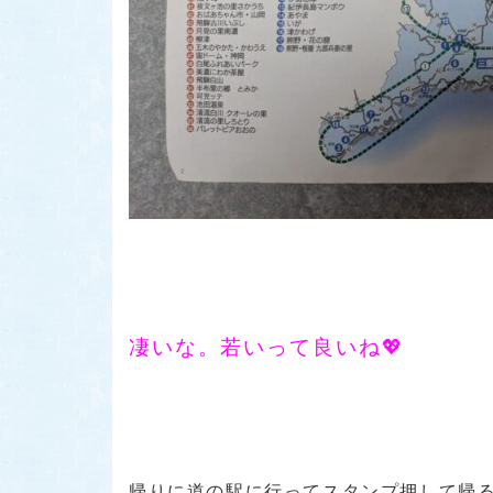
凄いな。若いって良いね💖
帰りに道の駅に行ってスタンプ押して帰る