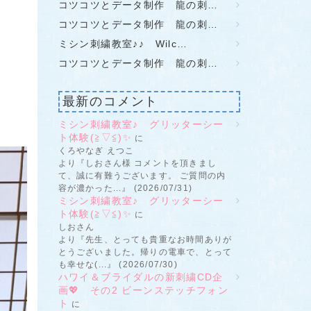
コツコツとデータ制作 龍の刺…
コツコツとデータ制作 龍の刺…
ミシン刺繍教室♪♪ Wilc…
コツコツとデータ制作 龍の刺…
最新のコメント
ミシン刺繍教室♪ グリッターシー
ト体験(≧▽≦)✨
に
くろやなぎ えつこ
より『しおさん様 コメントを頂きまし
て、誠に有難うございます。 ご質問の内
容が濃かった...』 (2026/07/31)
ミシン刺繍教室♪ グリッターシー
ト体験(≧▽≦)✨
に
しおさん
より『先生、とっても貴重なお時間ありが
とうございました。帰りの電車で、とって
も幸せな(...』 (2026/07/30)
ハワイ＆ブライダルの新刺繍CD企
画💖 その2 ビーンステッチフォン
ト
に