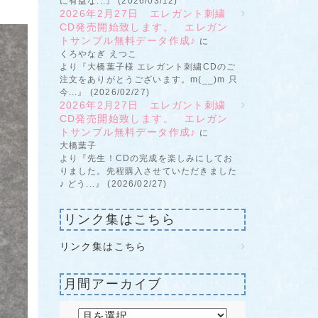
に有益な...』 (2026/03/12)
2026年2月27日 エレガント刺繍
CD発売開始致します。 エレガン
トサンプル無料データ作成♪
に
くろやなぎ えつこ
より『大橋葉子様 エレガント刺繍CDのご
注文をありがとうございます。m(__)m 只
今...』 (2026/02/27)
2026年2月27日 エレガント刺繍
CD発売開始致します。 エレガン
トサンプル無料データ作成♪
に
大橋葉子
より『先生！CDの完成を楽しみにしてお
りました。先程購入させていただきました
♪ どう...』 (2026/02/27)
リンク集はこちら
リンク集はこちら
月間アーカイブ