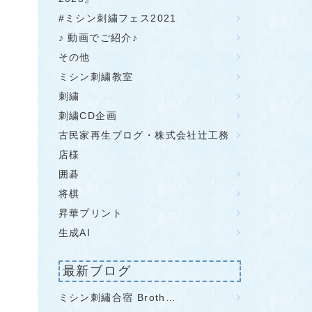
#ミシン刺繍フェス2021
♪ 動画でご紹介♪
その他
ミシン刺繍教室
刺繍
刺繍CD企画
古民家再生ブログ・株式会社辻工務
店様
囲碁
将棋
昇華プリント
生成AI
最新ブログ
ミシン刺繡合宿 Broth…