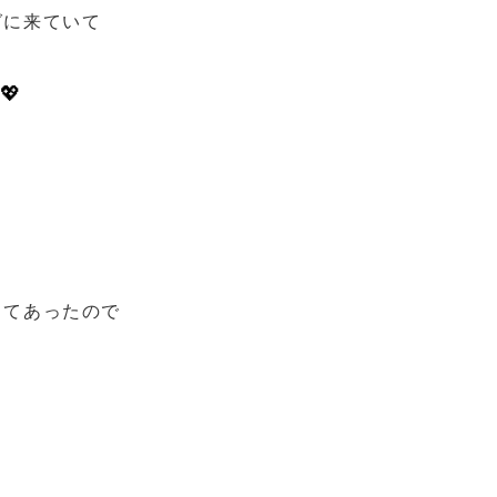
グに来ていて
💖
ってあったので