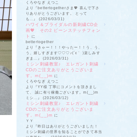
くろやなぎ えつこ
より『bettertogetherさま💖 喜んで下さ
りありがとうございます。 とって
も...』 (2026/03/31)
ハワイ＆ブライダルの新刺繍CD企
画💖 その2 ビーンステッチフォン
ト
に
bettertogether
より『きゃー！！！やったー！！う、う、
う、嬉しすぎます♡♡♡♪(´ε｀ )楽しみす
ぎま...』 (2026/03/31)
ミシン刺繍教室♪ エレガント刺繍
CDのご注文ありがとうございま
す。m(__)m
に
くろやなぎ えつこ
より『YY様 丁寧にコメントを頂きまし
て、 誠に有り稼働ございます。m(__)m
ミシ...』 (2026/03/12)
ミシン刺繍教室♪ エレガント刺繍
CDのご注文ありがとうございま
す。m(__)m
に
ＹＹ
より『昨日はありがとうございました！
ミシン刺繍の世界を知ることができて本当