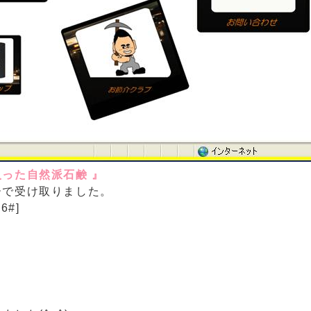
った自然派石鹸 』
ーで受け取りました。
6#]