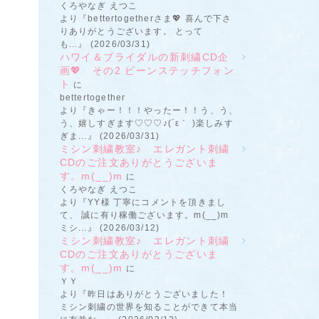
くろやなぎ えつこ
より『bettertogetherさま💖 喜んで下さ
りありがとうございます。 とって
も...』 (2026/03/31)
ハワイ＆ブライダルの新刺繍CD企
画💖 その2 ビーンステッチフォン
ト
に
bettertogether
より『きゃー！！！やったー！！う、う、
う、嬉しすぎます♡♡♡♪(´ε｀ )楽しみす
ぎま...』 (2026/03/31)
ミシン刺繍教室♪ エレガント刺繍
CDのご注文ありがとうございま
す。m(__)m
に
くろやなぎ えつこ
より『YY様 丁寧にコメントを頂きまし
て、 誠に有り稼働ございます。m(__)m
ミシ...』 (2026/03/12)
ミシン刺繍教室♪ エレガント刺繍
CDのご注文ありがとうございま
す。m(__)m
に
ＹＹ
より『昨日はありがとうございました！
ミシン刺繍の世界を知ることができて本当