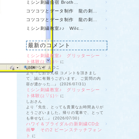
ミシン刺繡合宿 Broth…
コツコツとデータ制作 龍の刺…
コツコツとデータ制作 龍の刺…
ミシン刺繍教室♪♪ Wilc…
最新のコメント
ミシン刺繍教室♪ グリッターシー
ト体験(≧▽≦)✨
に
くろやなぎ えつこ
より『しおさん様 コメントを頂きまし
て、誠に有難うございます。 ご質問の内
容が濃かった...』 (2026/07/31)
ミシン刺繍教室♪ グリッターシー
ト体験(≧▽≦)✨
に
しおさん
より『先生、とっても貴重なお時間ありが
とうございました。帰りの電車で、とって
も幸せな(...』 (2026/07/30)
ハワイ＆ブライダルの新刺繍CD企
画💖 その2 ビーンステッチフォン
ト
に