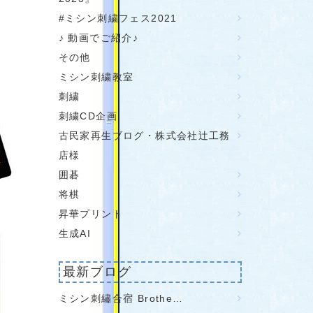
#ミシン刺繍フェス2021
♪ 動画でご紹介♪
その他
ミシン刺繍教室
刺繍
刺繍CD企画
古民家再生ブログ・株式会社辻工務
店様
囲碁
将棋
昇華プリント
生成AI
最新ブログ
ミシン刺繡合宿 Brothe…