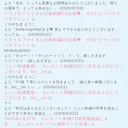
より『先生、とっても貴重なお時間ありがとうございました。帰り
の電車で、とっても幸せな(...』 (2026/07/30)
ハワイ＆ブライダルの新刺繍CD企画💖 その2 ビーンステ
ッチフォント
に
くろやなぎ えつこ
より『bettertogetherさま💖 喜んで下さりありがとうございます。
とっても...』 (2026/03/31)
ハワイ＆ブライダルの新刺繍CD企画💖 その2 ビーンステ
ッチフォント
に
bettertogether
より『きゃー！！！やったー！！う、う、う、嬉しすぎます
♡♡♡♪(´ε｀ )楽しみすぎま...』 (2026/03/31)
ミシン刺繍教室♪ エレガント刺繍CDのご注文ありがとう
ございます。m(__)m
に
くろやなぎ えつこ
より『YY様 丁寧にコメントを頂きまして、 誠に有り稼働ございま
す。m(__)m ミシ...』 (2026/03/12)
ミシン刺繍教室♪ エレガント刺繍CDのご注文ありがとう
ございます。m(__)m
に
ＹＹ
より『昨日はありがとうございました！ ミシン刺繍の世界を知るこ
とができて本当に有益な...』 (2026/03/12)
2026年2月27日 エレガント刺繍CD発売開始致しま
す。 エレガントサンプル無料データ作成♪
に