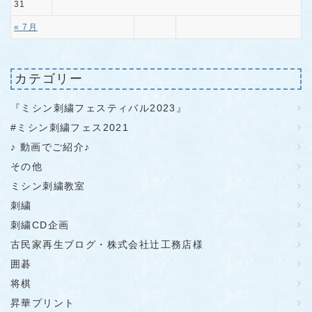
31
« 7月
カテゴリー
『ミシン刺繍フェスティバル2023』
#ミシン刺繍フェス2021
♪ 動画でご紹介♪
その他
ミシン刺繍教室
刺繍
刺繍CD企画
古民家再生ブログ・株式会社辻工務店様
囲碁
将棋
昇華プリント