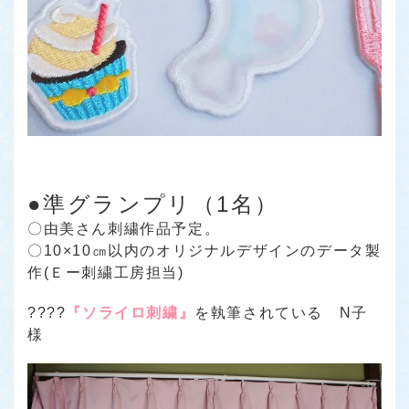
●準グランプリ（1名）
〇由美さん刺繍作品予定。
〇10×10㎝以内のオリジナルデザインのデータ製
作(Ｅー刺繍工房担当)
????
『ソライロ刺繍』
を執筆されている N子
様