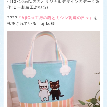
〇10×10㎝以内のオリジナルデザインのデータ製
作(Ｅー刺繍工房担当)
????
『AjiCat工房の猫とミシン刺繍の日々』
を
執筆されている ajiko様