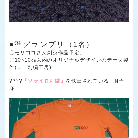
●準グランプリ（1名）
〇モリココさん刺繍作品予定。
〇10×10㎝以内のオリジナルデザインのデータ製
作(Ｅー刺繍工房)
????
『ソライロ刺繍』
を執筆されている N子
様