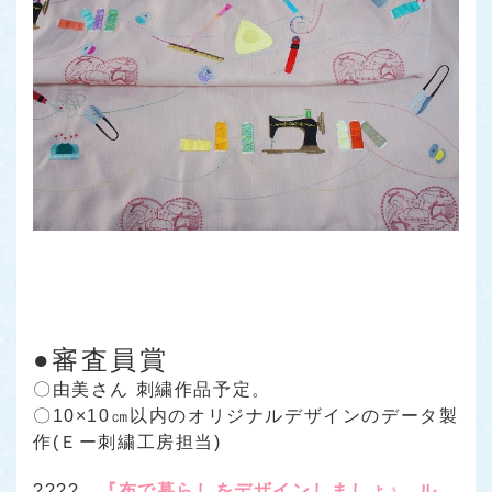
●審査員賞
〇由美さん 刺繍作品予定。
〇10×10㎝以内のオリジナルデザインのデータ製
作(Ｅー刺繍工房担当)
????
『布で暮らしをデザインしましょ♪ ル