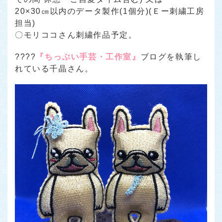
20×30㎝以内のデータ製作(1個分)(Ｅー刺繍工房
担当)
〇モリココさん刺繍作品予定。
????
『ちっぷい手芸・工作室』
ブログを執筆し
れている千晶さん。