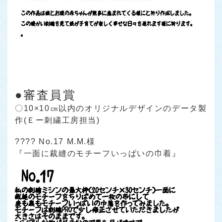
●審査員賞
〇10×10㎝以内のオリジナルデザインのデータ製
作(Ｅー刺繍工房担当)
???? No.17 M.M.様
『一面に裁縫のモチーフいっぱいの巾着』