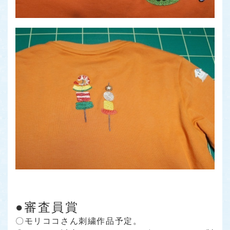
●審査員賞
〇モリココさん刺繍作品予定。