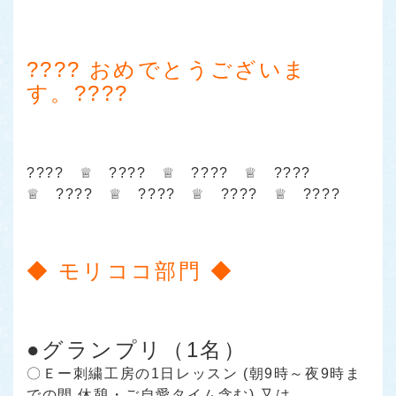
???? おめでとうございま
す。????
???? ♕ ???? ♕ ???? ♕ ????
♕ ???? ♕ ???? ♕ ???? ♕ ????
◆ モリココ部門 ◆
●グランプリ（1名）
〇Ｅー刺繍工房の1日レッスン (朝9時～夜9時ま
での間 休憩・ご自愛タイム含む) 又は