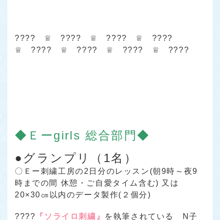
???? ♕ ???? ♕ ???? ♕ ????
♕ ???? ♕ ???? ♕ ???? ♕ ????
◆Ｅーgirls 総合部門◆
●グランプリ（1名）
〇Ｅー刺繍工房の2日分のレッスン(朝9時～夜9
時までの間 休憩・ご自愛タイム含む) 又は
20×30㎝以内のデータ製作(２個分)
????
『ソライロ刺繍』
を執筆されている N子