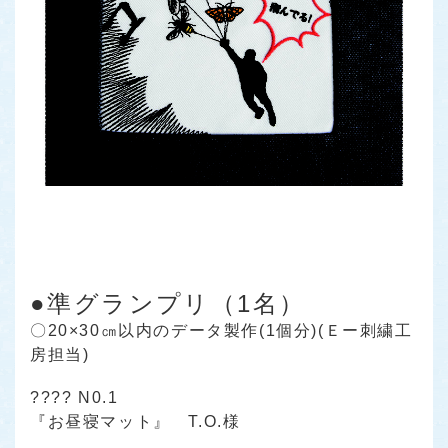
●準グランプリ（1名）
〇20×30㎝以内のデータ製作(1個分)(Ｅー刺繍工
房担当)
???? N0.1
『お昼寝マット』 T.O.様