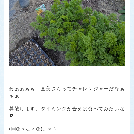
わぁぁぁぁ 直美さんってチャレンジャーだなぁ
ぁぁ
尊敬します。タイミングが合えば食べてみたいな
💖
(⋈◍＞◡＜◍)。✧♡