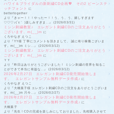
ハワイ＆ブライダルの新刺繍CD企画💖 その2 ビーンステ
ッチフォント
に
bettertogether
より『きゃー！！！やったー！！う、う、う、嬉しすぎます
♡♡♡♪(´ε｀ )楽しみすぎま...』 (2026/03/31)
ミシン刺繍教室♪ エレガント刺繍CDのご注文ありがとう
ございます。m(__)m
に
くろやなぎ えつこ
より『YY様 丁寧にコメントを頂きまして、 誠に有り稼働ございま
す。m(__)m ミシ...』 (2026/03/12)
ミシン刺繍教室♪ エレガント刺繍CDのご注文ありがとう
ございます。m(__)m
に
ＹＹ
より『昨日はありがとうございました！ ミシン刺繍の世界を知るこ
とができて本当に有益な...』 (2026/03/12)
2026年2月27日 エレガント刺繍CD発売開始致しま
す。 エレガントサンプル無料データ作成♪
に
くろやなぎ えつこ
より『大橋葉子様 エレガント刺繍CDのご注文をありがとうございま
す。m(__)m 只今...』 (2026/02/27)
2026年2月27日 エレガント刺繍CD発売開始致しま
す。 エレガントサンプル無料データ作成♪
に
大橋葉子
より『先生！CDの完成を楽しみにしておりました。先程購入させて