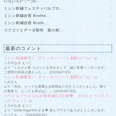
いろいろ(^▽^;)💦
ミシン刺繡フェスティバルブロ…
ミシン刺繡合宿 Brothe…
ミシン刺繡合宿 Broth…
コツコツとデータ制作 龍の刺…
最新のコメント
ミシン刺繍教室♪ グリッターシート体験(≧▽≦)✨
に
くろやなぎ えつこ
より『しおさん様 コメントを頂きまして、誠に有難うございます。
ご質問の内容が濃かった...』 (2026/07/31)
ミシン刺繍教室♪ グリッターシート体験(≧▽≦)✨
に
しおさん
より『先生、とっても貴重なお時間ありがとうございました。帰り
の電車で、とっても幸せな(...』 (2026/07/30)
ハワイ＆ブライダルの新刺繍CD企画💖 その2 ビーンステ
ッチフォント
に
くろやなぎ えつこ
より『bettertogetherさま💖 喜んで下さりありがとうございます。
とっても...』 (2026/03/31)