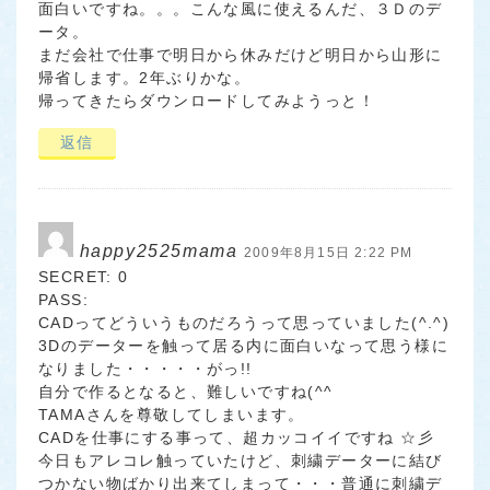
面白いですね。。。こんな風に使えるんだ、３Ｄのデ
ータ。
まだ会社で仕事で明日から休みだけど明日から山形に
帰省します。2年ぶりかな。
帰ってきたらダウンロードしてみようっと！
返信
happy2525mama
2009年8月15日 2:22 PM
SECRET: 0
PASS:
CADってどういうものだろうって思っていました(^.^)
3Dのデーターを触って居る内に面白いなって思う様に
なりました・・・・・がっ!!
自分で作るとなると、難しいですね(^^ゞ
TAMAさんを尊敬してしまいます。
CADを仕事にする事って、超カッコイイですね ☆彡
今日もアレコレ触っていたけど、刺繍データーに結び
つかない物ばかり出来てしまって・・・普通に刺繍デ