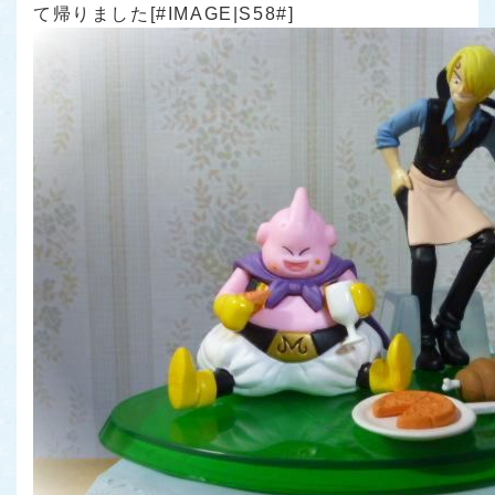
て帰りました[#IMAGE|S58#]