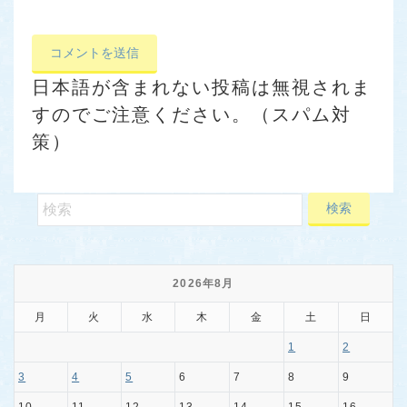
日本語が含まれない投稿は無視されま
すのでご注意ください。（スパム対
策）
2026年8月
月
火
水
木
金
土
日
1
2
3
4
5
6
7
8
9