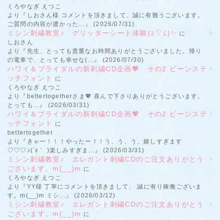
くろやなぎ えつこ
より『しおさん様 コメントを頂きまして、誠に有難うございます。
ご質問の内容が濃かった...』 (2026/07/31)
ミシン刺繍教室♪ グリッターシート体験(≧▽≦)✨
に
しおさん
より『先生、とっても貴重なお時間ありがとうございました。帰り
の電車で、とっても幸せな(...』 (2026/07/30)
ハワイ＆ブライダルの新刺繍CD企画💖 その2 ビーンステ
ッチフォント
に
くろやなぎ えつこ
より『bettertogetherさま💖 喜んで下さりありがとうございます。
とっても...』 (2026/03/31)
ハワイ＆ブライダルの新刺繍CD企画💖 その2 ビーンステ
ッチフォント
に
bettertogether
より『きゃー！！！やったー！！う、う、う、嬉しすぎます
♡♡♡♪(´ε｀ )楽しみすぎま...』 (2026/03/31)
ミシン刺繍教室♪ エレガント刺繍CDのご注文ありがとう
ございます。m(__)m
に
くろやなぎ えつこ
より『YY様 丁寧にコメントを頂きまして、 誠に有り稼働ございま
す。m(__)m ミシ...』 (2026/03/12)
ミシン刺繍教室♪ エレガント刺繍CDのご注文ありがとう
ございます。m(__)m
に