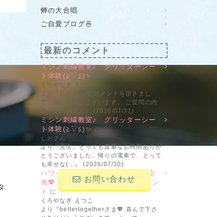
蝉の大合唱
ご自愛ブログ🍜
最新のコメント
ミシン刺繍教室♪ グリッターシー
ト体験(≧▽≦)✨
に
せ
くろやなぎ えつこ
より『しおさん様 コメントを頂きまし
て、誠に有難うございます。 ご質問の内
容が濃かった...』 (2026/07/31)
ミシン刺繍教室♪ グリッターシー
ト体験(≧▽≦)✨
に
しおさん
より『先生、とっても貴重なお時間ありが
とうございました。帰りの電車で、とって
も幸せな(...』 (2026/07/30)
ハワイ＆ブライダルの新刺繍CD企
お問い合わせ
画💖 その2 ビーンステッチフォン
タ
ト
に
くろやなぎ えつこ
より『bettertogetherさま💖 喜んで下さ