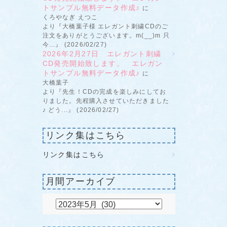
トサンプル無料データ作成♪
に
くろやなぎ えつこ
より『大橋葉子様 エレガント刺繍CDのご
注文をありがとうございます。m(__)m 只
今...』 (2026/02/27)
2026年2月27日 エレガント刺繍
CD発売開始致します。 エレガン
トサンプル無料データ作成♪
に
大橋葉子
より『先生！CDの完成を楽しみにしてお
りました。先程購入させていただきました
♪ どう...』 (2026/02/27)
リンク集はこちら
リンク集はこちら
月間アーカイブ