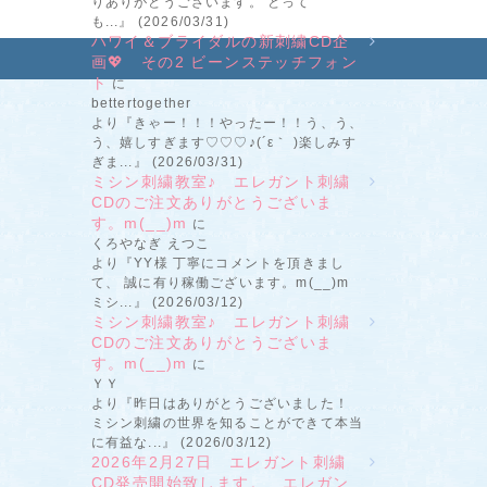
りありがとうございます。 とって
も...』 (2026/03/31)
ハワイ＆ブライダルの新刺繍CD企
画💖 その2 ビーンステッチフォン
ト
に
bettertogether
より『きゃー！！！やったー！！う、う、
う、嬉しすぎます♡♡♡♪(´ε｀ )楽しみす
ぎま...』 (2026/03/31)
ミシン刺繍教室♪ エレガント刺繍
CDのご注文ありがとうございま
す。m(__)m
に
くろやなぎ えつこ
より『YY様 丁寧にコメントを頂きまし
て、 誠に有り稼働ございます。m(__)m
ミシ...』 (2026/03/12)
ミシン刺繍教室♪ エレガント刺繍
CDのご注文ありがとうございま
す。m(__)m
に
ＹＹ
より『昨日はありがとうございました！
ミシン刺繍の世界を知ることができて本当
に有益な...』 (2026/03/12)
2026年2月27日 エレガント刺繍
CD発売開始致します。 エレガン