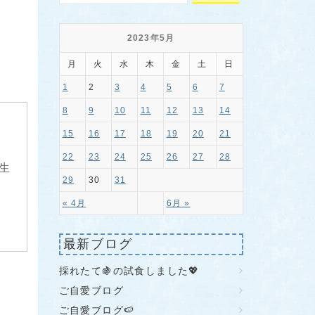
2023年5月
月
火
水
木
金
土
日
1
2
3
4
5
6
7
8
9
10
11
12
13
14
15
16
17
18
19
20
21
22
23
24
25
26
27
28
生
29
30
31
« 4月
6月 »
最新ブログ
採れたて🍇の試食しました💖
ご自愛ブログ
ご自愛ブログ🍉