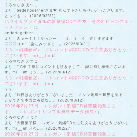
くろやなぎ えつこ
より『bettertogetherさま💖 喜んで下さりありがとうございます。
とっても...』 (2026/03/31)
ハワイ＆ブライダルの新刺繍CD企画💖 その2 ビーンステ
ッチフォント
に
bettertogether
より『きゃー！！！やったー！！う、う、う、嬉しすぎます
♡♡♡♪(´ε｀ )楽しみすぎま...』 (2026/03/31)
ミシン刺繍教室♪ エレガント刺繍CDのご注文ありがとう
ございます。m(__)m
に
くろやなぎ えつこ
より『YY様 丁寧にコメントを頂きまして、 誠に有り稼働ございま
す。m(__)m ミシ...』 (2026/03/12)
ミシン刺繍教室♪ エレガント刺繍CDのご注文ありがとう
ございます。m(__)m
に
ＹＹ
より『昨日はありがとうございました！ ミシン刺繍の世界を知るこ
とができて本当に有益な...』 (2026/03/12)
2026年2月27日 エレガント刺繍CD発売開始致しま
す。 エレガントサンプル無料データ作成♪
に
くろやなぎ えつこ
より『大橋葉子様 エレガント刺繍CDのご注文をありがとうございま
す。m(__)m 只今...』 (2026/02/27)
2026年2月27日 エレガント刺繍CD発売開始致しま