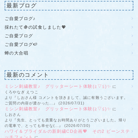
最新ブログ
ご自愛ブログ♪
採れたて🍇の試食しました💖
ご自愛ブログ
ご自愛ブログ🍉
蝉の大合唱
最新のコメント
ミシン刺繍教室♪ グリッターシート体験(≧▽≦)✨
に
くろやなぎ えつこ
より『しおさん様 コメントを頂きまして、誠に有難うございます。
ご質問の内容が濃かった...』 (2026/07/31)
ミシン刺繍教室♪ グリッターシート体験(≧▽≦)✨
に
しおさん
より『先生、とっても貴重なお時間ありがとうございました。帰り
の電車で、とっても幸せな(...』 (2026/07/30)
ハワイ＆ブライダルの新刺繍CD企画💖 その2 ビーンステ
ッチフォント
に