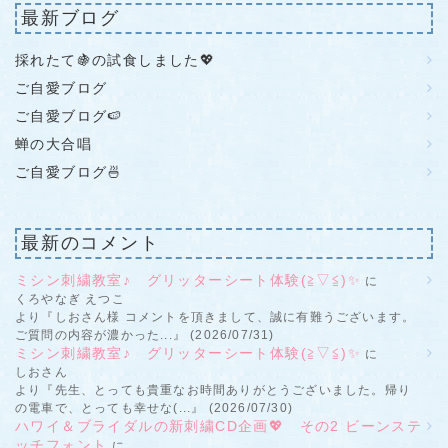
最新ブログ
採れたて🍇の試食しました💖
ご自愛ブログ
ご自愛ブログ🍉
蝉の大合唱
ご自愛ブログ🍜
最新のコメント
ミシン刺繍教室♪ グリッターシート体験(≧▽≦)✨
に
くろやなぎ えつこ
より『しおさん様 コメントを頂きまして、誠に有難うございます。
ご質問の内容が濃かった...』 (2026/07/31)
ミシン刺繍教室♪ グリッターシート体験(≧▽≦)✨
に
しおさん
より『先生、とっても貴重なお時間ありがとうございました。帰り
の電車で、とっても幸せな(...』 (2026/07/30)
ハワイ＆ブライダルの新刺繍CD企画💖 その2 ビーンステ
ッチフォント
に