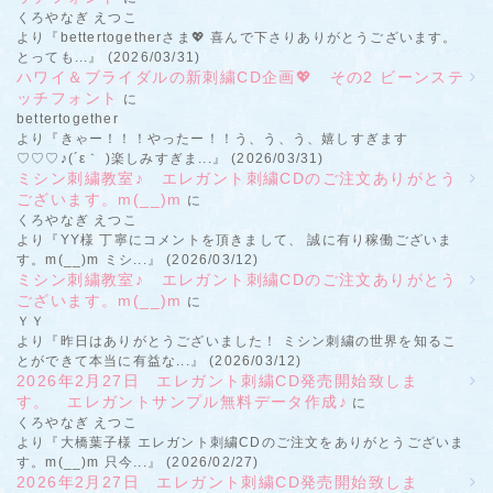
くろやなぎ えつこ
より『bettertogetherさま💖 喜んで下さりありがとうございます。
とっても...』 (2026/03/31)
ハワイ＆ブライダルの新刺繍CD企画💖 その2 ビーンステ
ッチフォント
に
bettertogether
より『きゃー！！！やったー！！う、う、う、嬉しすぎます
♡♡♡♪(´ε｀ )楽しみすぎま...』 (2026/03/31)
ミシン刺繍教室♪ エレガント刺繍CDのご注文ありがとう
ございます。m(__)m
に
くろやなぎ えつこ
より『YY様 丁寧にコメントを頂きまして、 誠に有り稼働ございま
す。m(__)m ミシ...』 (2026/03/12)
ミシン刺繍教室♪ エレガント刺繍CDのご注文ありがとう
ございます。m(__)m
に
ＹＹ
より『昨日はありがとうございました！ ミシン刺繍の世界を知るこ
とができて本当に有益な...』 (2026/03/12)
2026年2月27日 エレガント刺繍CD発売開始致しま
す。 エレガントサンプル無料データ作成♪
に
くろやなぎ えつこ
より『大橋葉子様 エレガント刺繍CDのご注文をありがとうございま
す。m(__)m 只今...』 (2026/02/27)
2026年2月27日 エレガント刺繍CD発売開始致しま