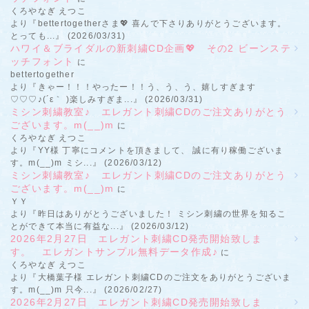
くろやなぎ えつこ
より『bettertogetherさま💖 喜んで下さりありがとうございます。
とっても...』 (2026/03/31)
ハワイ＆ブライダルの新刺繍CD企画💖 その2 ビーンステ
ッチフォント
に
bettertogether
より『きゃー！！！やったー！！う、う、う、嬉しすぎます
♡♡♡♪(´ε｀ )楽しみすぎま...』 (2026/03/31)
ミシン刺繍教室♪ エレガント刺繍CDのご注文ありがとう
ございます。m(__)m
に
くろやなぎ えつこ
より『YY様 丁寧にコメントを頂きまして、 誠に有り稼働ございま
す。m(__)m ミシ...』 (2026/03/12)
ミシン刺繍教室♪ エレガント刺繍CDのご注文ありがとう
ございます。m(__)m
に
ＹＹ
より『昨日はありがとうございました！ ミシン刺繍の世界を知るこ
とができて本当に有益な...』 (2026/03/12)
2026年2月27日 エレガント刺繍CD発売開始致しま
す。 エレガントサンプル無料データ作成♪
に
くろやなぎ えつこ
より『大橋葉子様 エレガント刺繍CDのご注文をありがとうございま
す。m(__)m 只今...』 (2026/02/27)
2026年2月27日 エレガント刺繍CD発売開始致しま