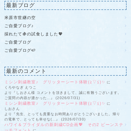
最新ブログ
米原市世継の空
ご自愛ブログ♪
採れたて🍇の試食しました💖
ご自愛ブログ
ご自愛ブログ🍉
最新のコメント
ミシン刺繍教室♪ グリッターシート体験(≧▽≦)✨
に
くろやなぎ えつこ
より『しおさん様 コメントを頂きまして、誠に有難うございます。
ご質問の内容が濃かった...』 (2026/07/31)
ミシン刺繍教室♪ グリッターシート体験(≧▽≦)✨
に
しおさん
より『先生、とっても貴重なお時間ありがとうございました。帰り
の電車で、とっても幸せな(...』 (2026/07/30)
ハワイ＆ブライダルの新刺繍CD企画💖 その2 ビーンステ
ッチフォント
に