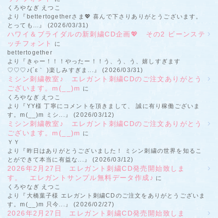
くろやなぎ えつこ
より『bettertogetherさま💖 喜んで下さりありがとうございます。
とっても...』 (2026/03/31)
ハワイ＆ブライダルの新刺繍CD企画💖 その2 ビーンステ
ッチフォント
に
bettertogether
より『きゃー！！！やったー！！う、う、う、嬉しすぎます
♡♡♡♪(´ε｀ )楽しみすぎま...』 (2026/03/31)
ミシン刺繍教室♪ エレガント刺繍CDのご注文ありがとう
ございます。m(__)m
に
くろやなぎ えつこ
より『YY様 丁寧にコメントを頂きまして、 誠に有り稼働ございま
す。m(__)m ミシ...』 (2026/03/12)
ミシン刺繍教室♪ エレガント刺繍CDのご注文ありがとう
ございます。m(__)m
に
ＹＹ
より『昨日はありがとうございました！ ミシン刺繍の世界を知るこ
とができて本当に有益な...』 (2026/03/12)
2026年2月27日 エレガント刺繍CD発売開始致しま
す。 エレガントサンプル無料データ作成♪
に
くろやなぎ えつこ
より『大橋葉子様 エレガント刺繍CDのご注文をありがとうございま
す。m(__)m 只今...』 (2026/02/27)
2026年2月27日 エレガント刺繍CD発売開始致しま