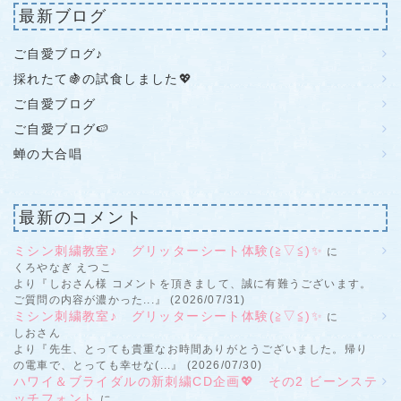
最新ブログ
ご自愛ブログ♪
採れたて🍇の試食しました💖
ご自愛ブログ
ご自愛ブログ🍉
蝉の大合唱
最新のコメント
ミシン刺繍教室♪ グリッターシート体験(≧▽≦)✨
に
くろやなぎ えつこ
より『しおさん様 コメントを頂きまして、誠に有難うございます。
ご質問の内容が濃かった...』 (2026/07/31)
ミシン刺繍教室♪ グリッターシート体験(≧▽≦)✨
に
しおさん
より『先生、とっても貴重なお時間ありがとうございました。帰り
の電車で、とっても幸せな(...』 (2026/07/30)
ハワイ＆ブライダルの新刺繍CD企画💖 その2 ビーンステ
ッチフォント
に