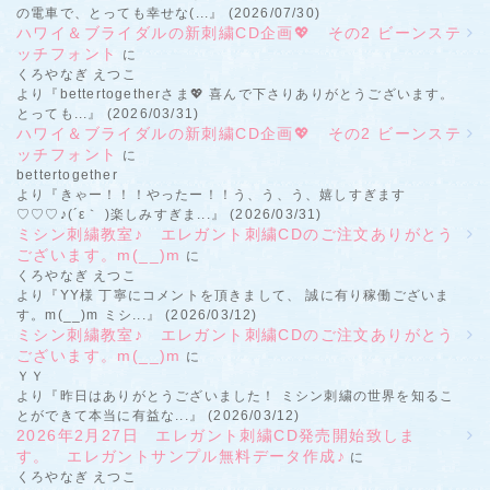
の電車で、とっても幸せな(...』 (2026/07/30)
ハワイ＆ブライダルの新刺繍CD企画💖 その2 ビーンステ
ッチフォント
に
くろやなぎ えつこ
より『bettertogetherさま💖 喜んで下さりありがとうございます。
とっても...』 (2026/03/31)
ハワイ＆ブライダルの新刺繍CD企画💖 その2 ビーンステ
ッチフォント
に
bettertogether
より『きゃー！！！やったー！！う、う、う、嬉しすぎます
♡♡♡♪(´ε｀ )楽しみすぎま...』 (2026/03/31)
ミシン刺繍教室♪ エレガント刺繍CDのご注文ありがとう
ございます。m(__)m
に
くろやなぎ えつこ
より『YY様 丁寧にコメントを頂きまして、 誠に有り稼働ございま
す。m(__)m ミシ...』 (2026/03/12)
ミシン刺繍教室♪ エレガント刺繍CDのご注文ありがとう
ございます。m(__)m
に
ＹＹ
より『昨日はありがとうございました！ ミシン刺繍の世界を知るこ
とができて本当に有益な...』 (2026/03/12)
2026年2月27日 エレガント刺繍CD発売開始致しま
す。 エレガントサンプル無料データ作成♪
に
くろやなぎ えつこ