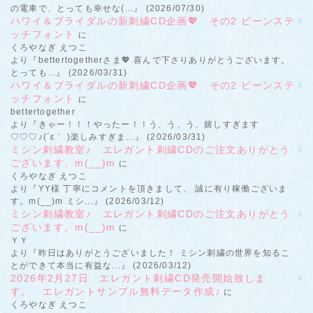
の電車で、とっても幸せな(...』 (2026/07/30)
ハワイ＆ブライダルの新刺繍CD企画💖 その2 ビーンステ
ッチフォント
に
くろやなぎ えつこ
より『bettertogetherさま💖 喜んで下さりありがとうございます。
とっても...』 (2026/03/31)
ハワイ＆ブライダルの新刺繍CD企画💖 その2 ビーンステ
ッチフォント
に
bettertogether
より『きゃー！！！やったー！！う、う、う、嬉しすぎます
♡♡♡♪(´ε｀ )楽しみすぎま...』 (2026/03/31)
ミシン刺繍教室♪ エレガント刺繍CDのご注文ありがとう
ございます。m(__)m
に
くろやなぎ えつこ
より『YY様 丁寧にコメントを頂きまして、 誠に有り稼働ございま
す。m(__)m ミシ...』 (2026/03/12)
ミシン刺繍教室♪ エレガント刺繍CDのご注文ありがとう
ございます。m(__)m
に
ＹＹ
より『昨日はありがとうございました！ ミシン刺繍の世界を知るこ
とができて本当に有益な...』 (2026/03/12)
2026年2月27日 エレガント刺繍CD発売開始致しま
す。 エレガントサンプル無料データ作成♪
に
くろやなぎ えつこ