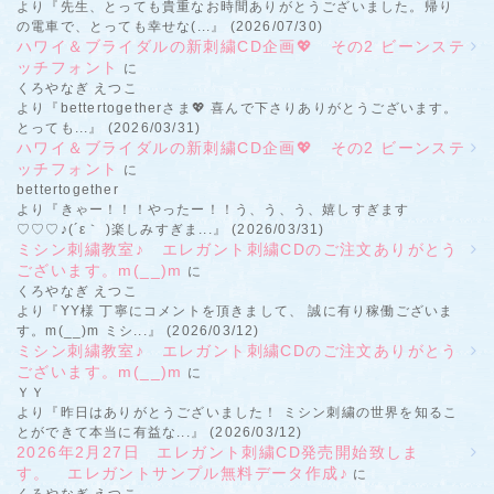
より『先生、とっても貴重なお時間ありがとうございました。帰り
の電車で、とっても幸せな(...』 (2026/07/30)
ハワイ＆ブライダルの新刺繍CD企画💖 その2 ビーンステ
ッチフォント
に
くろやなぎ えつこ
より『bettertogetherさま💖 喜んで下さりありがとうございます。
とっても...』 (2026/03/31)
ハワイ＆ブライダルの新刺繍CD企画💖 その2 ビーンステ
ッチフォント
に
bettertogether
より『きゃー！！！やったー！！う、う、う、嬉しすぎます
♡♡♡♪(´ε｀ )楽しみすぎま...』 (2026/03/31)
ミシン刺繍教室♪ エレガント刺繍CDのご注文ありがとう
ございます。m(__)m
に
くろやなぎ えつこ
より『YY様 丁寧にコメントを頂きまして、 誠に有り稼働ございま
す。m(__)m ミシ...』 (2026/03/12)
ミシン刺繍教室♪ エレガント刺繍CDのご注文ありがとう
ございます。m(__)m
に
ＹＹ
より『昨日はありがとうございました！ ミシン刺繍の世界を知るこ
とができて本当に有益な...』 (2026/03/12)
2026年2月27日 エレガント刺繍CD発売開始致しま
す。 エレガントサンプル無料データ作成♪
に