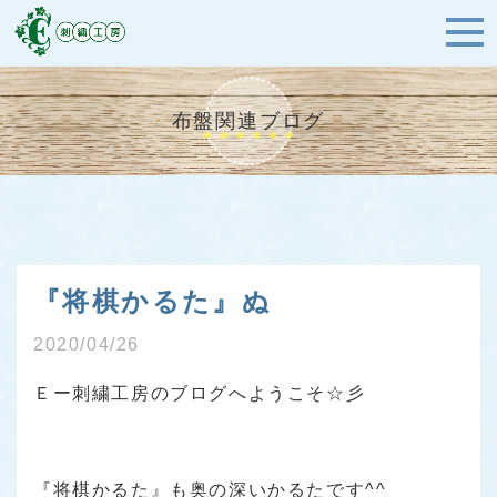
布盤関連ブログ
『将棋かるた』ぬ
2020/04/26
Ｅー刺繍工房のブログへようこそ☆彡
『将棋かるた』も奥の深いかるたです^^