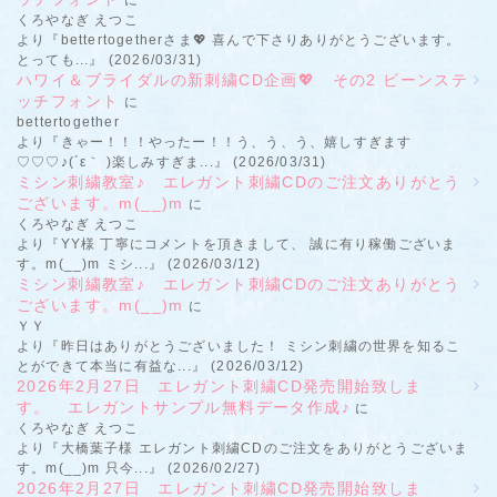
に
くろやなぎ えつこ
より『bettertogetherさま💖 喜んで下さりありがとうございます。
とっても...』 (2026/03/31)
ハワイ＆ブライダルの新刺繍CD企画💖 その2 ビーンステ
ッチフォント
に
bettertogether
より『きゃー！！！やったー！！う、う、う、嬉しすぎます
♡♡♡♪(´ε｀ )楽しみすぎま...』 (2026/03/31)
ミシン刺繍教室♪ エレガント刺繍CDのご注文ありがとう
ございます。m(__)m
に
くろやなぎ えつこ
より『YY様 丁寧にコメントを頂きまして、 誠に有り稼働ございま
す。m(__)m ミシ...』 (2026/03/12)
ミシン刺繍教室♪ エレガント刺繍CDのご注文ありがとう
ございます。m(__)m
に
ＹＹ
より『昨日はありがとうございました！ ミシン刺繍の世界を知るこ
とができて本当に有益な...』 (2026/03/12)
2026年2月27日 エレガント刺繍CD発売開始致しま
す。 エレガントサンプル無料データ作成♪
に
くろやなぎ えつこ
より『大橋葉子様 エレガント刺繍CDのご注文をありがとうございま
す。m(__)m 只今...』 (2026/02/27)
2026年2月27日 エレガント刺繍CD発売開始致しま