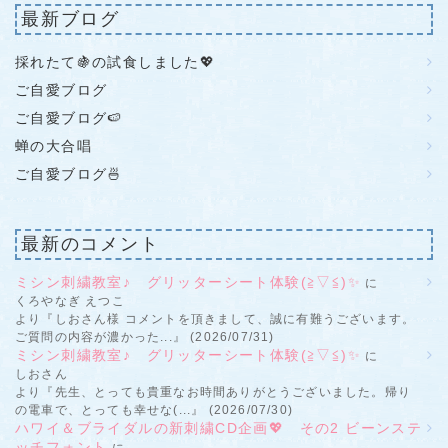
最新ブログ
採れたて🍇の試食しました💖
ご自愛ブログ
ご自愛ブログ🍉
蝉の大合唱
ご自愛ブログ🍜
最新のコメント
ミシン刺繍教室♪ グリッターシート体験(≧▽≦)✨
に
くろやなぎ えつこ
より『しおさん様 コメントを頂きまして、誠に有難うございます。
ご質問の内容が濃かった...』 (2026/07/31)
ミシン刺繍教室♪ グリッターシート体験(≧▽≦)✨
に
しおさん
より『先生、とっても貴重なお時間ありがとうございました。帰り
の電車で、とっても幸せな(...』 (2026/07/30)
ハワイ＆ブライダルの新刺繍CD企画💖 その2 ビーンステ
ッチフォント