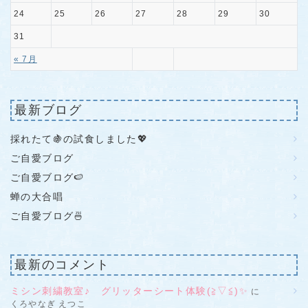
24
25
26
27
28
29
30
31
« 7月
最新ブログ
採れたて🍇の試食しました💖
ご自愛ブログ
ご自愛ブログ🍉
蝉の大合唱
ご自愛ブログ🍜
最新のコメント
ミシン刺繍教室♪ グリッターシート体験(≧▽≦)✨
に
くろやなぎ えつこ