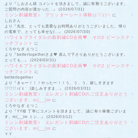
より『しおさん様 コメントを頂きまして、誠に有難うございます。
ご質問の内容が濃かった...』 (2026/07/31)
ミシン刺繍教室♪ グリッターシート体験(≧▽≦)✨
に
しおさん
より『先生、とっても貴重なお時間ありがとうございました。帰り
の電車で、とっても幸せな(...』 (2026/07/30)
ハワイ＆ブライダルの新刺繍CD企画💖 その2 ビーンステ
ッチフォント
に
くろやなぎ えつこ
より『bettertogetherさま💖 喜んで下さりありがとうございます。
とっても...』 (2026/03/31)
ハワイ＆ブライダルの新刺繍CD企画💖 その2 ビーンステ
ッチフォント
に
bettertogether
より『きゃー！！！やったー！！う、う、う、嬉しすぎます
♡♡♡♪(´ε｀ )楽しみすぎま...』 (2026/03/31)
ミシン刺繍教室♪ エレガント刺繍CDのご注文ありがとう
ございます。m(__)m
に
くろやなぎ えつこ
より『YY様 丁寧にコメントを頂きまして、 誠に有り稼働ございま
す。m(__)m ミシ...』 (2026/03/12)
ミシン刺繍教室♪ エレガント刺繍CDのご注文ありがとう
ございます。m(__)m
に
ＹＹ