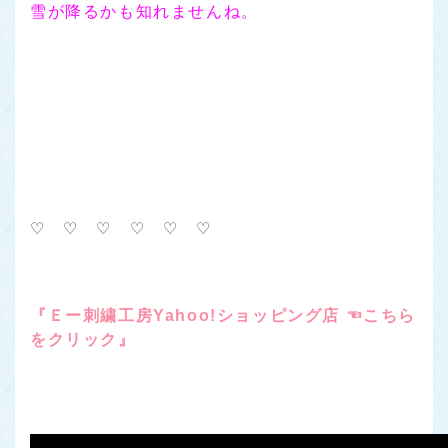
雪が降るかも知れませんね。
♡ ♡ ♡ ♡ ♡ ♡
『Ｅー刺繍工房Yahoo!ショッピング店 ☜こちら
をクリック』