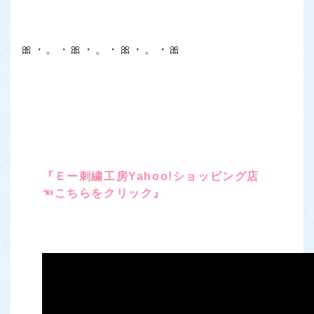
🎀・。・🎀・。・🎀・。・🎀
『Ｅー刺繍工房Yahoo!ショッピング店
☜こちらをクリック』