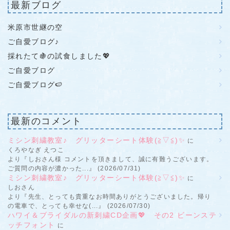
最新ブログ
米原市世継の空
ご自愛ブログ♪
採れたて🍇の試食しました💖
ご自愛ブログ
ご自愛ブログ🍉
最新のコメント
ミシン刺繍教室♪ グリッターシート体験(≧▽≦)✨
に
くろやなぎ えつこ
より『しおさん様 コメントを頂きまして、誠に有難うございます。
ご質問の内容が濃かった...』 (2026/07/31)
ミシン刺繍教室♪ グリッターシート体験(≧▽≦)✨
に
しおさん
より『先生、とっても貴重なお時間ありがとうございました。帰り
の電車で、とっても幸せな(...』 (2026/07/30)
ハワイ＆ブライダルの新刺繍CD企画💖 その2 ビーンステ
ッチフォント
に