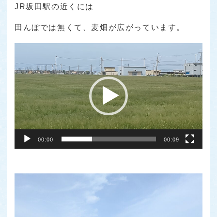
JR坂田駅の近くには
田んぼでは無くて、麦畑が広がっています。
動
画
プ
レ
ー
ヤ
ー
00:00
00:09