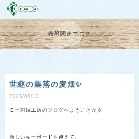
布盤関連ブログ
世継の集落の麦畑✨
2026/05/10
Ｅー刺繍工房のブログへようこそ☆彡
新しいキーボードを迎えて、