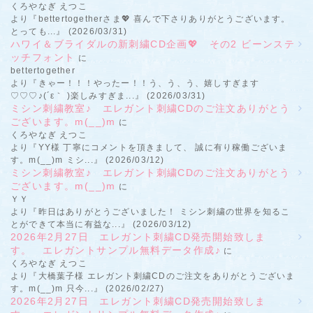
くろやなぎ えつこ
より『bettertogetherさま💖 喜んで下さりありがとうございます。
とっても...』 (2026/03/31)
ハワイ＆ブライダルの新刺繍CD企画💖 その2 ビーンステ
ッチフォント
に
bettertogether
より『きゃー！！！やったー！！う、う、う、嬉しすぎます
♡♡♡♪(´ε｀ )楽しみすぎま...』 (2026/03/31)
ミシン刺繍教室♪ エレガント刺繍CDのご注文ありがとう
ございます。m(__)m
に
くろやなぎ えつこ
より『YY様 丁寧にコメントを頂きまして、 誠に有り稼働ございま
す。m(__)m ミシ...』 (2026/03/12)
ミシン刺繍教室♪ エレガント刺繍CDのご注文ありがとう
ございます。m(__)m
に
ＹＹ
より『昨日はありがとうございました！ ミシン刺繍の世界を知るこ
とができて本当に有益な...』 (2026/03/12)
2026年2月27日 エレガント刺繍CD発売開始致しま
す。 エレガントサンプル無料データ作成♪
に
くろやなぎ えつこ
より『大橋葉子様 エレガント刺繍CDのご注文をありがとうございま
す。m(__)m 只今...』 (2026/02/27)
2026年2月27日 エレガント刺繍CD発売開始致しま