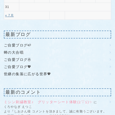
31
« 7月
最新ブログ
ご自愛ブログ🍉
蝉の大合唱
ご自愛ブログ🍜
ご自愛ブログ💖
世継の集落に広がる世界💖
最新のコメント
ミシン刺繍教室♪ グリッターシート体験(≧▽≦)✨
に
くろやなぎ えつこ
より『しおさん様 コメントを頂きまして、誠に有難うございます。