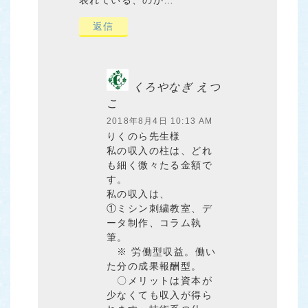
表れている、のか…
返信
くろやなぎ えつ
こ
2018年8月4日 10:13 AM
りくのら先生様
私の収入の柱は、どれ
も細く微々たる金額で
す。
私の収入は、
①ミシン刺繍教室、デ
ータ制作、コラム執
筆。
※ 労働型収益。働い
た分の成果報酬型。
〇メリットは資本が
少なくても収入が得ら