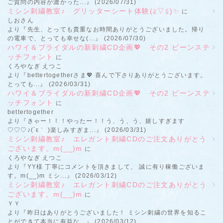
ご質問の内容が濃かった...』 (2026/07/31)
ミシン刺繍教室♪ グリッターシート体験(≧▽≦)✨
に
しおさん
より『先生、とっても貴重なお時間ありがとうございました。帰り
の電車で、とっても幸せな(...』 (2026/07/30)
ハワイ＆ブライダルの新刺繍CD企画💖 その2 ビーンステ
ッチフォント
に
くろやなぎ えつこ
より『bettertogetherさま💖 喜んで下さりありがとうございます。
とっても...』 (2026/03/31)
ハワイ＆ブライダルの新刺繍CD企画💖 その2 ビーンステ
ッチフォント
に
bettertogether
より『きゃー！！！やったー！！う、う、う、嬉しすぎます
♡♡♡♪(´ε｀ )楽しみすぎま...』 (2026/03/31)
ミシン刺繍教室♪ エレガント刺繍CDのご注文ありがとう
ございます。m(__)m
に
くろやなぎ えつこ
より『YY様 丁寧にコメントを頂きまして、 誠に有り稼働ございま
す。m(__)m ミシ...』 (2026/03/12)
ミシン刺繍教室♪ エレガント刺繍CDのご注文ありがとう
ございます。m(__)m
に
ＹＹ
より『昨日はありがとうございました！ ミシン刺繍の世界を知るこ
とができて本当に有益な...』 (2026/03/12)