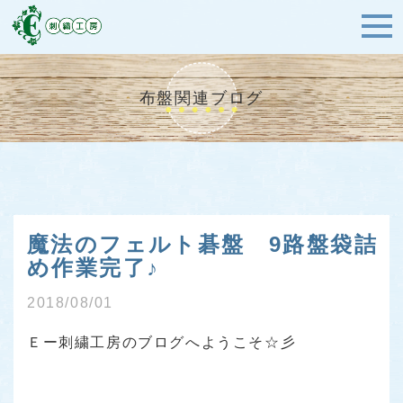
布盤関連ブログ
魔法のフェルト碁盤 9路盤袋詰
め作業完了♪
2018/08/01
Ｅー刺繍工房のブログへようこそ☆彡