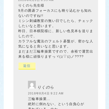
2018年8月3日 8:55 AM
りくのら先生様
9月の囲碁フォーカスにも映り込むかも知れ
ないのですね!!
ミシン刺繍教室の無い日でしたら、チェック
したいなと思います。
昨日、日本棋院様に、新しい色見本を送りま
したので、
カラフルな魔法のフェルト碁盤が、密かな人
気になると良いなと思います。
まだまだ三輪車操業ですので、余裕で運営出
来る様に頑張りますっヾ(≧▽≦)ノ????
返信
りくのら
2018年8月4日 9:22 AM
三輪車操業…
絶対に倒れない、という自負心が