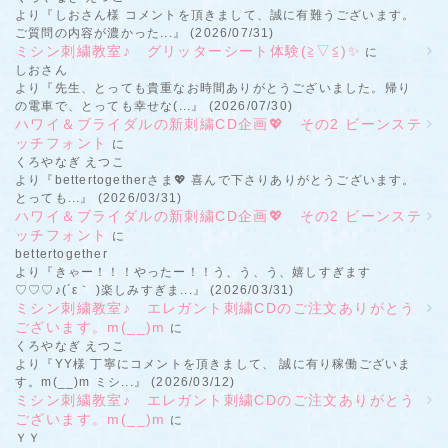
より『しおさん様 コメントを頂きまして、誠に有難うございます。
ご質問の内容が濃かった...』 (2026/07/31)
ミシン刺繍教室♪ グリッターシート体験(≧▽≦)✨
に
しおさん
より『先生、とっても貴重なお時間ありがとうございました。帰り
の電車で、とっても幸せな(...』 (2026/07/30)
ハワイ＆ブライダルの新刺繍CD企画💖 その2 ビーンステ
ッチフォント
に
くろやなぎ えつこ
より『bettertogetherさま💖 喜んで下さりありがとうございます。
とっても...』 (2026/03/31)
ハワイ＆ブライダルの新刺繍CD企画💖 その2 ビーンステ
ッチフォント
に
bettertogether
より『きゃー！！！やったー！！う、う、う、嬉しすぎます
♡♡♡♪(´ε｀ )楽しみすぎま...』 (2026/03/31)
ミシン刺繍教室♪ エレガント刺繍CDのご注文ありがとう
ございます。m(__)m
に
くろやなぎ えつこ
より『YY様 丁寧にコメントを頂きまして、 誠に有り稼働ございま
す。m(__)m ミシ...』 (2026/03/12)
ミシン刺繍教室♪ エレガント刺繍CDのご注文ありがとう
ございます。m(__)m
に
ＹＹ