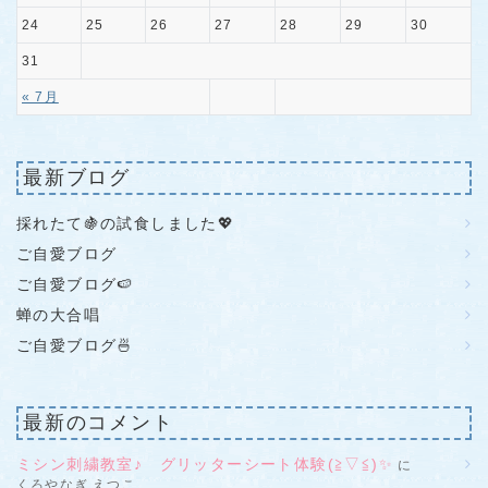
24
25
26
27
28
29
30
31
« 7月
最新ブログ
採れたて🍇の試食しました💖
ご自愛ブログ
ご自愛ブログ🍉
蝉の大合唱
ご自愛ブログ🍜
最新のコメント
ミシン刺繍教室♪ グリッターシート体験(≧▽≦)✨
に
くろやなぎ えつこ