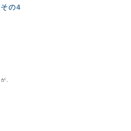
 その4
たが、