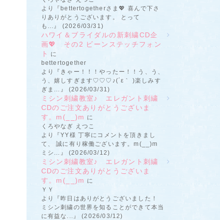
より『bettertogetherさま💖 喜んで下さ
りありがとうございます。 とって
も...』 (2026/03/31)
ハワイ＆ブライダルの新刺繍CD企
画💖 その2 ビーンステッチフォン
ト
に
bettertogether
より『きゃー！！！やったー！！う、う、
う、嬉しすぎます♡♡♡♪(´ε｀ )楽しみす
ぎま...』 (2026/03/31)
ミシン刺繍教室♪ エレガント刺繍
CDのご注文ありがとうございま
す。m(__)m
に
くろやなぎ えつこ
より『YY様 丁寧にコメントを頂きまし
て、 誠に有り稼働ございます。m(__)m
ミシ...』 (2026/03/12)
ミシン刺繍教室♪ エレガント刺繍
CDのご注文ありがとうございま
す。m(__)m
に
ＹＹ
より『昨日はありがとうございました！
ミシン刺繍の世界を知ることができて本当
に有益な...』 (2026/03/12)