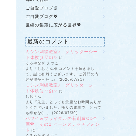
ご自愛ブログ🍜
ご自愛ブログ💖
世継の集落に広がる世界💖
最新のコメント
ミシン刺繍教室♪ グリッターシー
ト体験(≧▽≦)✨
に
くろやなぎ えつこ
より『しおさん様 コメントを頂きまし
て、誠に有難うございます。 ご質問の内
容が濃かった...』 (2026/07/31)
ミシン刺繍教室♪ グリッターシー
ト体験(≧▽≦)✨
に
しおさん
より『先生、とっても貴重なお時間ありが
とうございました。帰りの電車で、とって
も幸せな(...』 (2026/07/30)
ハワイ＆ブライダルの新刺繍CD企
画💖 その2 ビーンステッチフォン
ト
に
くろやなぎ えつこ