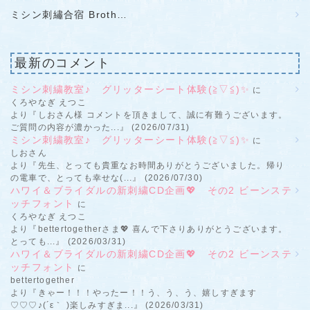
ミシン刺繡合宿 Broth…
最新のコメント
ミシン刺繍教室♪ グリッターシート体験(≧▽≦)✨
に
くろやなぎ えつこ
より『しおさん様 コメントを頂きまして、誠に有難うございます。
ご質問の内容が濃かった...』 (2026/07/31)
ミシン刺繍教室♪ グリッターシート体験(≧▽≦)✨
に
しおさん
より『先生、とっても貴重なお時間ありがとうございました。帰り
の電車で、とっても幸せな(...』 (2026/07/30)
ハワイ＆ブライダルの新刺繍CD企画💖 その2 ビーンステ
ッチフォント
に
くろやなぎ えつこ
より『bettertogetherさま💖 喜んで下さりありがとうございます。
とっても...』 (2026/03/31)
ハワイ＆ブライダルの新刺繍CD企画💖 その2 ビーンステ
ッチフォント
に
bettertogether
より『きゃー！！！やったー！！う、う、う、嬉しすぎます
♡♡♡♪(´ε｀ )楽しみすぎま...』 (2026/03/31)