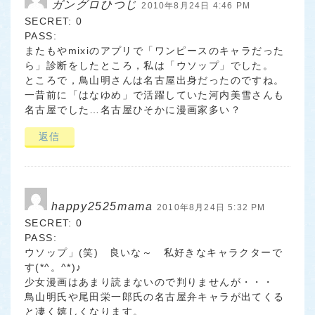
ガングロひつじ
2010年8月24日 4:46 PM
SECRET: 0
PASS:
またもやmixiのアプリで「ワンピースのキャラだった
ら」診断をしたところ，私は「ウソップ」でした。
ところで，鳥山明さんは名古屋出身だったのですね。
一昔前に「はなゆめ」で活躍していた河内美雪さんも
名古屋でした…名古屋ひそかに漫画家多い？
返信
happy2525mama
2010年8月24日 5:32 PM
SECRET: 0
PASS:
ウソップ」(笑) 良いな～ 私好きなキャラクターで
す(*^。^*)♪
少女漫画はあまり読まないので判りませんが・・・
鳥山明氏や尾田栄一郎氏の名古屋弁キャラが出てくる
と凄く嬉しくなります。