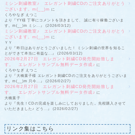
ミシン刺繍教室♪ エレガント刺繍CDのご注文ありがとう
ございます。m(__)m
に
くろやなぎ えつこ
より『YY様 丁寧にコメントを頂きまして、 誠に有り稼働ございま
す。m(__)m ミシ...』 (2026/03/12)
ミシン刺繍教室♪ エレガント刺繍CDのご注文ありがとう
ございます。m(__)m
に
ＹＹ
より『昨日はありがとうございました！ ミシン刺繍の世界を知るこ
とができて本当に有益な...』 (2026/03/12)
2026年2月27日 エレガント刺繍CD発売開始致しま
す。 エレガントサンプル無料データ作成♪
に
くろやなぎ えつこ
より『大橋葉子様 エレガント刺繍CDのご注文をありがとうございま
す。m(__)m 只今...』 (2026/02/27)
2026年2月27日 エレガント刺繍CD発売開始致しま
す。 エレガントサンプル無料データ作成♪
に
大橋葉子
より『先生！CDの完成を楽しみにしておりました。先程購入させて
いただきました♪ どう...』 (2026/02/27)
リンク集はこちら