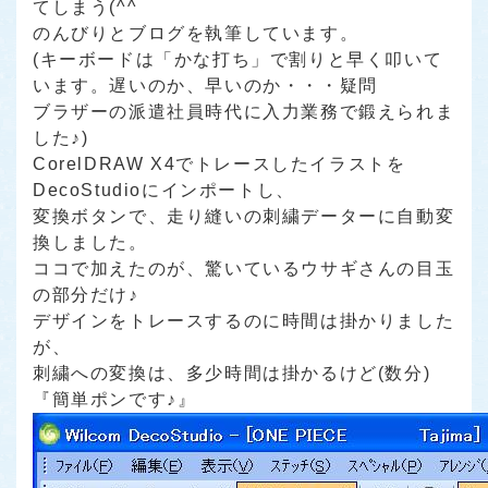
てしまう(^^ゞ
のんびりとブログを執筆しています。
(キーボードは「かな打ち」で割りと早く叩いて
います。遅いのか、早いのか・・・疑問
ブラザーの派遣社員時代に入力業務で鍛えられま
した♪)
CorelDRAW X4でトレースしたイラストを
DecoStudioにインポートし、
変換ボタンで、走り縫いの刺繍データーに自動変
換しました。
ココで加えたのが、驚いているウサギさんの目玉
の部分だけ♪
デザインをトレースするのに時間は掛かりました
が、
刺繍への変換は、多少時間は掛かるけど(数分)
『簡単ポンです♪』