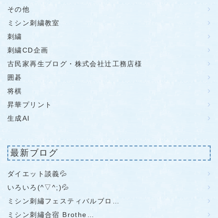
その他
ミシン刺繍教室
刺繍
刺繍CD企画
古民家再生ブログ・株式会社辻工務店様
囲碁
将棋
昇華プリント
生成AI
最新ブログ
ダイエット談義💦
いろいろ(^▽^;)💦
ミシン刺繡フェスティバルブロ…
ミシン刺繡合宿 Brothe…