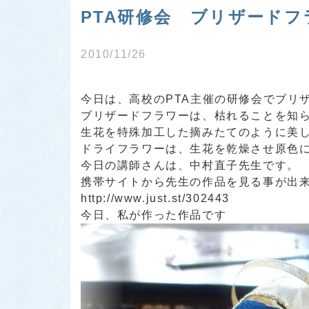
PTA研修会 ブリザード
2010/11/26
今日は、高校のPTA主催の研修会でブリ
ブリザードフラワー
は、枯れることを知
生花を特殊加工した摘みたてのように美
ドライフラワー
は、生花を乾燥させ原色
今日の講師さんは、中村直子先生です。
携帯サイトから先生の作品を見る事が出来ます
http://www.just.st/302443
今日、私が作った作品です