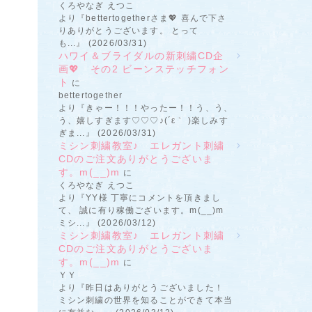
くろやなぎ えつこ
より『bettertogetherさま💖 喜んで下さ
りありがとうございます。 とって
も...』 (2026/03/31)
ハワイ＆ブライダルの新刺繍CD企
画💖 その2 ビーンステッチフォン
ト
に
bettertogether
より『きゃー！！！やったー！！う、う、
う、嬉しすぎます♡♡♡♪(´ε｀ )楽しみす
ぎま...』 (2026/03/31)
ミシン刺繍教室♪ エレガント刺繍
CDのご注文ありがとうございま
す。m(__)m
に
くろやなぎ えつこ
より『YY様 丁寧にコメントを頂きまし
て、 誠に有り稼働ございます。m(__)m
ミシ...』 (2026/03/12)
ミシン刺繍教室♪ エレガント刺繍
CDのご注文ありがとうございま
す。m(__)m
に
ＹＹ
より『昨日はありがとうございました！
ミシン刺繍の世界を知ることができて本当