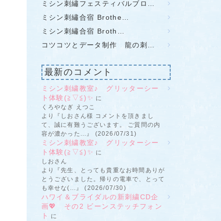
ミシン刺繡フェスティバルブロ…
ミシン刺繡合宿 Brothe…
ミシン刺繡合宿 Broth…
コツコツとデータ制作 龍の刺…
最新のコメント
ミシン刺繍教室♪ グリッターシー
ト体験(≧▽≦)✨
に
くろやなぎ えつこ
より『しおさん様 コメントを頂きまし
て、誠に有難うございます。 ご質問の内
容が濃かった...』 (2026/07/31)
ミシン刺繍教室♪ グリッターシー
ト体験(≧▽≦)✨
に
しおさん
より『先生、とっても貴重なお時間ありが
とうございました。帰りの電車で、とって
も幸せな(...』 (2026/07/30)
ハワイ＆ブライダルの新刺繍CD企
画💖 その2 ビーンステッチフォン
ト
に