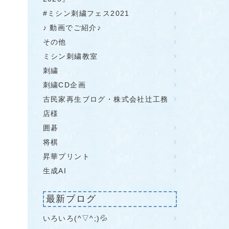
#ミシン刺繍フェス2021
♪ 動画でご紹介♪
その他
ミシン刺繍教室
刺繍
刺繍CD企画
古民家再生ブログ・株式会社辻工務
店様
囲碁
将棋
昇華プリント
生成AI
最新ブログ
いろいろ(^▽^;)💦