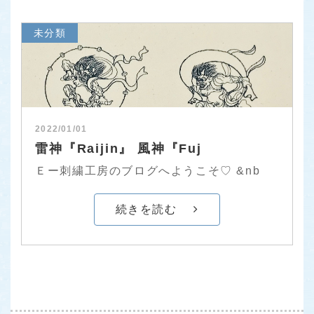
未分類
2022/01/01
雷神『Raijin』 風神『Fuj
Ｅー刺繍工房のブログへようこそ♡ &nb
続きを読む