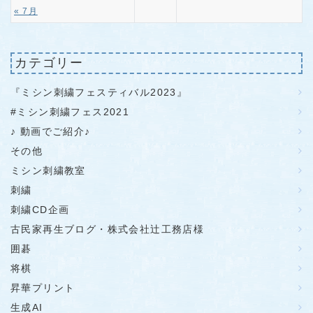
« 7月
カテゴリー
『ミシン刺繍フェスティバル2023』
#ミシン刺繍フェス2021
♪ 動画でご紹介♪
その他
ミシン刺繍教室
刺繍
刺繍CD企画
古民家再生ブログ・株式会社辻工務店様
囲碁
将棋
昇華プリント
生成AI