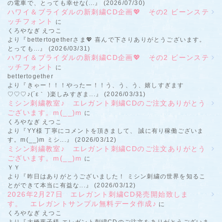
の電車で、とっても幸せな(...』 (2026/07/30)
ハワイ＆ブライダルの新刺繍CD企画💖 その2 ビーンステ
ッチフォント
に
くろやなぎ えつこ
より『bettertogetherさま💖 喜んで下さりありがとうございます。
とっても...』 (2026/03/31)
ハワイ＆ブライダルの新刺繍CD企画💖 その2 ビーンステ
ッチフォント
に
bettertogether
より『きゃー！！！やったー！！う、う、う、嬉しすぎます
♡♡♡♪(´ε｀ )楽しみすぎま...』 (2026/03/31)
ミシン刺繍教室♪ エレガント刺繍CDのご注文ありがとう
ございます。m(__)m
に
くろやなぎ えつこ
より『YY様 丁寧にコメントを頂きまして、 誠に有り稼働ございま
す。m(__)m ミシ...』 (2026/03/12)
ミシン刺繍教室♪ エレガント刺繍CDのご注文ありがとう
ございます。m(__)m
に
ＹＹ
より『昨日はありがとうございました！ ミシン刺繍の世界を知るこ
とができて本当に有益な...』 (2026/03/12)
2026年2月27日 エレガント刺繍CD発売開始致しま
す。 エレガントサンプル無料データ作成♪
に
くろやなぎ えつこ
より『大橋葉子様 エレガント刺繍CDのご注文をありがとうございま