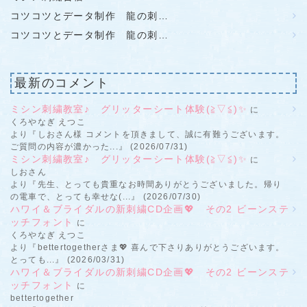
コツコツとデータ制作 龍の刺…
コツコツとデータ制作 龍の刺…
最新のコメント
ミシン刺繍教室♪ グリッターシート体験(≧▽≦)✨
に
くろやなぎ えつこ
より『しおさん様 コメントを頂きまして、誠に有難うございます。
ご質問の内容が濃かった...』 (2026/07/31)
ミシン刺繍教室♪ グリッターシート体験(≧▽≦)✨
に
しおさん
より『先生、とっても貴重なお時間ありがとうございました。帰り
の電車で、とっても幸せな(...』 (2026/07/30)
ハワイ＆ブライダルの新刺繍CD企画💖 その2 ビーンステ
ッチフォント
に
くろやなぎ えつこ
より『bettertogetherさま💖 喜んで下さりありがとうございます。
とっても...』 (2026/03/31)
ハワイ＆ブライダルの新刺繍CD企画💖 その2 ビーンステ
ッチフォント
に
bettertogether