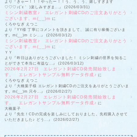
より『きゃー！！！やったー！！う、う、う、嬉しすぎます
♡♡♡♪(´ε｀ )楽しみすぎま...』 (2026/03/31)
ミシン刺繍教室♪ エレガント刺繍CDのご注文ありがとう
ございます。m(__)m
に
くろやなぎ えつこ
より『YY様 丁寧にコメントを頂きまして、 誠に有り稼働ございま
す。m(__)m ミシ...』 (2026/03/12)
ミシン刺繍教室♪ エレガント刺繍CDのご注文ありがとう
ございます。m(__)m
に
ＹＹ
より『昨日はありがとうございました！ ミシン刺繍の世界を知るこ
とができて本当に有益な...』 (2026/03/12)
2026年2月27日 エレガント刺繍CD発売開始致しま
す。 エレガントサンプル無料データ作成♪
に
くろやなぎ えつこ
より『大橋葉子様 エレガント刺繍CDのご注文をありがとうございま
す。m(__)m 只今...』 (2026/02/27)
2026年2月27日 エレガント刺繍CD発売開始致しま
す。 エレガントサンプル無料データ作成♪
に
大橋葉子
より『先生！CDの完成を楽しみにしておりました。先程購入させて
いただきました♪ どう...』 (2026/02/27)