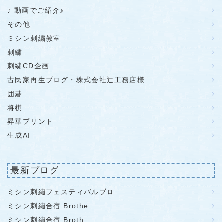
♪ 動画でご紹介♪
その他
ミシン刺繍教室
刺繍
刺繍CD企画
古民家再生ブログ・株式会社辻工務店様
囲碁
将棋
昇華プリント
生成AI
最新ブログ
ミシン刺繡フェスティバルブロ…
ミシン刺繡合宿 Brothe…
ミシン刺繡合宿 Broth…