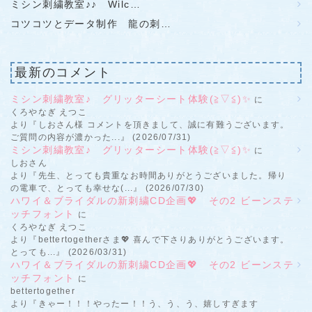
ミシン刺繍教室♪♪ Wilc…
コツコツとデータ制作 龍の刺…
最新のコメント
ミシン刺繍教室♪ グリッターシート体験(≧▽≦)✨
に
くろやなぎ えつこ
より『しおさん様 コメントを頂きまして、誠に有難うございます。
ご質問の内容が濃かった...』 (2026/07/31)
ミシン刺繍教室♪ グリッターシート体験(≧▽≦)✨
に
しおさん
より『先生、とっても貴重なお時間ありがとうございました。帰り
の電車で、とっても幸せな(...』 (2026/07/30)
ハワイ＆ブライダルの新刺繍CD企画💖 その2 ビーンステ
ッチフォント
に
くろやなぎ えつこ
より『bettertogetherさま💖 喜んで下さりありがとうございます。
とっても...』 (2026/03/31)
ハワイ＆ブライダルの新刺繍CD企画💖 その2 ビーンステ
ッチフォント
に
bettertogether
より『きゃー！！！やったー！！う、う、う、嬉しすぎます