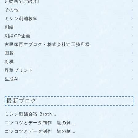
♪ 動画でご紹介♪
その他
ミシン刺繍教室
刺繍
刺繍CD企画
古民家再生ブログ・株式会社辻工務店様
囲碁
将棋
昇華プリント
生成AI
最新ブログ
ミシン刺繡合宿 Broth…
コツコツとデータ制作 龍の刺…
コツコツとデータ制作 龍の刺…