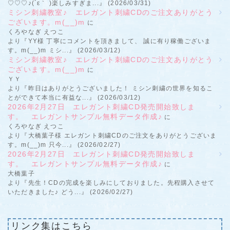
♡♡♡♪(´ε｀ )楽しみすぎま...』 (2026/03/31)
ミシン刺繍教室♪ エレガント刺繍CDのご注文ありがとう
ございます。m(__)m
に
くろやなぎ えつこ
より『YY様 丁寧にコメントを頂きまして、 誠に有り稼働ございま
す。m(__)m ミシ...』 (2026/03/12)
ミシン刺繍教室♪ エレガント刺繍CDのご注文ありがとう
ございます。m(__)m
に
ＹＹ
より『昨日はありがとうございました！ ミシン刺繍の世界を知るこ
とができて本当に有益な...』 (2026/03/12)
2026年2月27日 エレガント刺繍CD発売開始致しま
す。 エレガントサンプル無料データ作成♪
に
くろやなぎ えつこ
より『大橋葉子様 エレガント刺繍CDのご注文をありがとうございま
す。m(__)m 只今...』 (2026/02/27)
2026年2月27日 エレガント刺繍CD発売開始致しま
す。 エレガントサンプル無料データ作成♪
に
大橋葉子
より『先生！CDの完成を楽しみにしておりました。先程購入させて
いただきました♪ どう...』 (2026/02/27)
リンク集はこちら