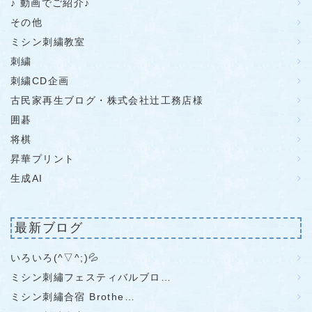
♪ 動画でご紹介♪
その他
ミシン刺繍教室
刺繍
刺繍CD企画
古民家再生ブログ・株式会社辻工務店様
囲碁
将棋
昇華プリント
生成AI
最新ブログ
いろいろ(^▽^;)💦
ミシン刺繡フェスティバルブロ…
ミシン刺繡合宿 Brothe…