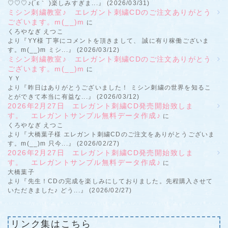
♡♡♡♪(´ε｀ )楽しみすぎま...』 (2026/03/31)
ミシン刺繍教室♪ エレガント刺繍CDのご注文ありがとう
ございます。m(__)m
に
くろやなぎ えつこ
より『YY様 丁寧にコメントを頂きまして、 誠に有り稼働ございま
す。m(__)m ミシ...』 (2026/03/12)
ミシン刺繍教室♪ エレガント刺繍CDのご注文ありがとう
ございます。m(__)m
に
ＹＹ
より『昨日はありがとうございました！ ミシン刺繍の世界を知るこ
とができて本当に有益な...』 (2026/03/12)
2026年2月27日 エレガント刺繍CD発売開始致しま
す。 エレガントサンプル無料データ作成♪
に
くろやなぎ えつこ
より『大橋葉子様 エレガント刺繍CDのご注文をありがとうございま
す。m(__)m 只今...』 (2026/02/27)
2026年2月27日 エレガント刺繍CD発売開始致しま
す。 エレガントサンプル無料データ作成♪
に
大橋葉子
より『先生！CDの完成を楽しみにしておりました。先程購入させて
いただきました♪ どう...』 (2026/02/27)
リンク集はこちら