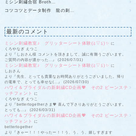
ミシン刺繡合宿 Broth…
コツコツとデータ制作 龍の刺…
最新のコメント
ミシン刺繍教室♪ グリッターシート体験(≧▽≦)✨
に
くろやなぎ えつこ
より『しおさん様 コメントを頂きまして、誠に有難うございます。
ご質問の内容が濃かった...』 (2026/07/31)
ミシン刺繍教室♪ グリッターシート体験(≧▽≦)✨
に
しおさん
より『先生、とっても貴重なお時間ありがとうございました。帰り
の電車で、とっても幸せな(...』 (2026/07/30)
ハワイ＆ブライダルの新刺繍CD企画💖 その2 ビーンステ
ッチフォント
に
くろやなぎ えつこ
より『bettertogetherさま💖 喜んで下さりありがとうございます。
とっても...』 (2026/03/31)
ハワイ＆ブライダルの新刺繍CD企画💖 その2 ビーンステ
ッチフォント
に
bettertogether
より『きゃー！！！やったー！！う、う、う、嬉しすぎます