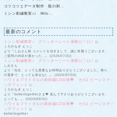
コツコツとデータ制作 龍の刺…
ミシン刺繍教室♪♪ Wilc…
最新のコメント
ミシン刺繍教室♪ グリッターシート体験(≧▽≦)✨
に
くろやなぎ えつこ
より『しおさん様 コメントを頂きまして、誠に有難うございます。
ご質問の内容が濃かった...』 (2026/07/31)
ミシン刺繍教室♪ グリッターシート体験(≧▽≦)✨
に
しおさん
より『先生、とっても貴重なお時間ありがとうございました。帰り
の電車で、とっても幸せな(...』 (2026/07/30)
ハワイ＆ブライダルの新刺繍CD企画💖 その2 ビーンステ
ッチフォント
に
くろやなぎ えつこ
より『bettertogetherさま💖 喜んで下さりありがとうございます。
とっても...』 (2026/03/31)
ハワイ＆ブライダルの新刺繍CD企画💖 その2 ビーンステ
ッチフォント
に
bettertogether