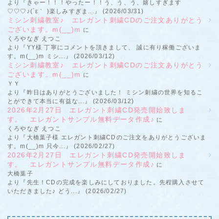
より『きゃー！！！やったー！！う、う、う、嬉しすぎます
♡♡♡♪(´ε｀ )楽しみすぎま...』 (2026/03/31)
ミシン刺繍教室♪ エレガント刺繍CDのご注文ありがとう
ございます。m(__)m
に
くろやなぎ えつこ
より『YY様 丁寧にコメントを頂きまして、 誠に有り稼働ございま
す。m(__)m ミシ...』 (2026/03/12)
ミシン刺繍教室♪ エレガント刺繍CDのご注文ありがとう
ございます。m(__)m
に
ＹＹ
より『昨日はありがとうございました！ ミシン刺繍の世界を知るこ
とができて本当に有益な...』 (2026/03/12)
2026年2月27日 エレガント刺繍CD発売開始致しま
す。 エレガントサンプル無料データ作成♪
に
くろやなぎ えつこ
より『大橋葉子様 エレガント刺繍CDのご注文をありがとうございま
す。m(__)m 只今...』 (2026/02/27)
2026年2月27日 エレガント刺繍CD発売開始致しま
す。 エレガントサンプル無料データ作成♪
に
大橋葉子
より『先生！CDの完成を楽しみにしておりました。先程購入させて
いただきました♪ どう...』 (2026/02/27)