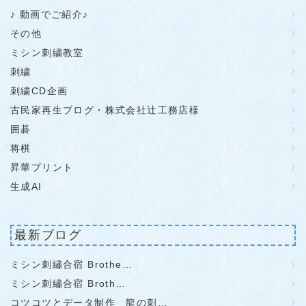
♪ 動画でご紹介♪
その他
ミシン刺繍教室
刺繍
刺繍CD企画
古民家再生ブログ・株式会社辻工務店様
囲碁
将棋
昇華プリント
生成AI
最新ブログ
ミシン刺繡合宿 Brothe…
ミシン刺繡合宿 Broth…
コツコツとデータ制作 龍の刺…