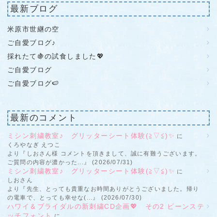
最新ブログ
米原市世継の空
ご自愛ブログ♪
採れたて🍇の試食しました💖
ご自愛ブログ
ご自愛ブログ🍉
最新のコメント
ミシン刺繍教室♪ グリッターシート体験(≧▽≦)✨
に
くろやなぎ えつこ
より『しおさん様 コメントを頂きまして、誠に有難うございます。
ご質問の内容が濃かった...』 (2026/07/31)
ミシン刺繍教室♪ グリッターシート体験(≧▽≦)✨
に
しおさん
より『先生、とっても貴重なお時間ありがとうございました。帰り
の電車で、とっても幸せな(...』 (2026/07/30)
ハワイ＆ブライダルの新刺繍CD企画💖 その2 ビーンステ
ッチフォント
に