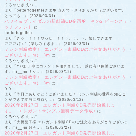
くろやなぎ えつこ
より『bettertogetherさま💖 喜んで下さりありがとうございます。
とっても...』 (2026/03/31)
ハワイ＆ブライダルの新刺繍CD企画💖 その2 ビーンステ
ッチフォント
に
bettertogether
より『きゃー！！！やったー！！う、う、う、嬉しすぎます
♡♡♡♪(´ε｀ )楽しみすぎま...』 (2026/03/31)
ミシン刺繍教室♪ エレガント刺繍CDのご注文ありがとう
ございます。m(__)m
に
くろやなぎ えつこ
より『YY様 丁寧にコメントを頂きまして、 誠に有り稼働ございま
す。m(__)m ミシ...』 (2026/03/12)
ミシン刺繍教室♪ エレガント刺繍CDのご注文ありがとう
ございます。m(__)m
に
ＹＹ
より『昨日はありがとうございました！ ミシン刺繍の世界を知るこ
とができて本当に有益な...』 (2026/03/12)
2026年2月27日 エレガント刺繍CD発売開始致しま
す。 エレガントサンプル無料データ作成♪
に
くろやなぎ えつこ
より『大橋葉子様 エレガント刺繍CDのご注文をありがとうございま
す。m(__)m 只今...』 (2026/02/27)
2026年2月27日 エレガント刺繍CD発売開始致しま