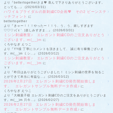
より『bettertogetherさま💖 喜んで下さりありがとうございます。
とっても...』 (2026/03/31)
ハワイ＆ブライダルの新刺繍CD企画💖 その2 ビーンステ
ッチフォント
に
bettertogether
より『きゃー！！！やったー！！う、う、う、嬉しすぎます
♡♡♡♪(´ε｀ )楽しみすぎま...』 (2026/03/31)
ミシン刺繍教室♪ エレガント刺繍CDのご注文ありがとう
ございます。m(__)m
に
くろやなぎ えつこ
より『YY様 丁寧にコメントを頂きまして、 誠に有り稼働ございま
す。m(__)m ミシ...』 (2026/03/12)
ミシン刺繍教室♪ エレガント刺繍CDのご注文ありがとう
ございます。m(__)m
に
ＹＹ
より『昨日はありがとうございました！ ミシン刺繍の世界を知るこ
とができて本当に有益な...』 (2026/03/12)
2026年2月27日 エレガント刺繍CD発売開始致しま
す。 エレガントサンプル無料データ作成♪
に
くろやなぎ えつこ
より『大橋葉子様 エレガント刺繍CDのご注文をありがとうございま
す。m(__)m 只今...』 (2026/02/27)
2026年2月27日 エレガント刺繍CD発売開始致しま
す。 エレガントサンプル無料データ作成♪
に