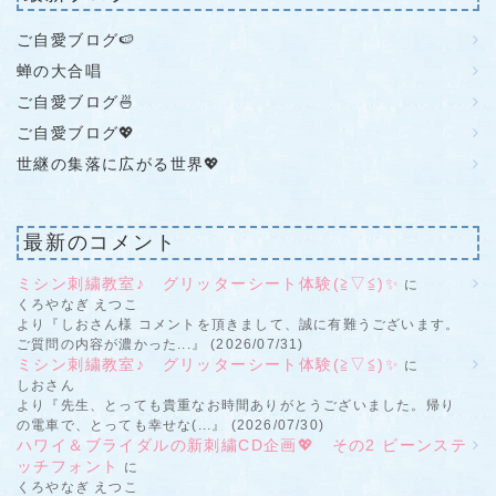
ご自愛ブログ🍉
蝉の大合唱
ご自愛ブログ🍜
ご自愛ブログ💖
世継の集落に広がる世界💖
最新のコメント
ミシン刺繍教室♪ グリッターシート体験(≧▽≦)✨
に
くろやなぎ えつこ
より『しおさん様 コメントを頂きまして、誠に有難うございます。
ご質問の内容が濃かった...』 (2026/07/31)
ミシン刺繍教室♪ グリッターシート体験(≧▽≦)✨
に
しおさん
より『先生、とっても貴重なお時間ありがとうございました。帰り
の電車で、とっても幸せな(...』 (2026/07/30)
ハワイ＆ブライダルの新刺繍CD企画💖 その2 ビーンステ
ッチフォント
に
くろやなぎ えつこ