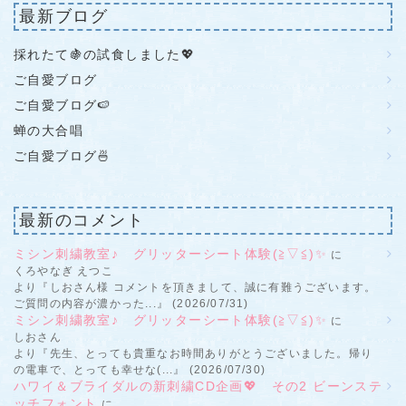
最新ブログ
採れたて🍇の試食しました💖
ご自愛ブログ
ご自愛ブログ🍉
蝉の大合唱
ご自愛ブログ🍜
最新のコメント
ミシン刺繍教室♪ グリッターシート体験(≧▽≦)✨
に
くろやなぎ えつこ
より『しおさん様 コメントを頂きまして、誠に有難うございます。
ご質問の内容が濃かった...』 (2026/07/31)
ミシン刺繍教室♪ グリッターシート体験(≧▽≦)✨
に
しおさん
より『先生、とっても貴重なお時間ありがとうございました。帰り
の電車で、とっても幸せな(...』 (2026/07/30)
ハワイ＆ブライダルの新刺繍CD企画💖 その2 ビーンステ
ッチフォント
に