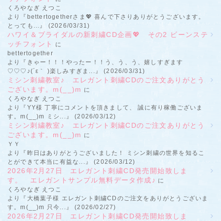
くろやなぎ えつこ
より『bettertogetherさま💖 喜んで下さりありがとうございます。
とっても...』 (2026/03/31)
ハワイ＆ブライダルの新刺繍CD企画💖 その2 ビーンステ
ッチフォント
に
bettertogether
より『きゃー！！！やったー！！う、う、う、嬉しすぎます
♡♡♡♪(´ε｀ )楽しみすぎま...』 (2026/03/31)
ミシン刺繍教室♪ エレガント刺繍CDのご注文ありがとう
ございます。m(__)m
に
くろやなぎ えつこ
より『YY様 丁寧にコメントを頂きまして、 誠に有り稼働ございま
す。m(__)m ミシ...』 (2026/03/12)
ミシン刺繍教室♪ エレガント刺繍CDのご注文ありがとう
ございます。m(__)m
に
ＹＹ
より『昨日はありがとうございました！ ミシン刺繍の世界を知るこ
とができて本当に有益な...』 (2026/03/12)
2026年2月27日 エレガント刺繍CD発売開始致しま
す。 エレガントサンプル無料データ作成♪
に
くろやなぎ えつこ
より『大橋葉子様 エレガント刺繍CDのご注文をありがとうございま
す。m(__)m 只今...』 (2026/02/27)
2026年2月27日 エレガント刺繍CD発売開始致しま