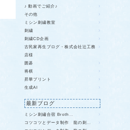
♪ 動画でご紹介♪
その他
ミシン刺繍教室
刺繍
刺繍CD企画
古民家再生ブログ・株式会社辻工務
店様
囲碁
将棋
昇華プリント
生成AI
最新ブログ
ミシン刺繡合宿 Broth…
コツコツとデータ制作 龍の刺…