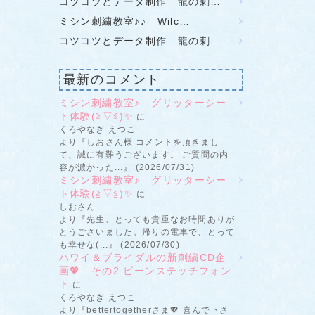
コツコツとデータ制作 龍の刺…
ミシン刺繍教室♪♪ Wilc…
コツコツとデータ制作 龍の刺…
最新のコメント
ミシン刺繍教室♪ グリッターシー
ト体験(≧▽≦)✨
に
くろやなぎ えつこ
より『しおさん様 コメントを頂きまし
て、誠に有難うございます。 ご質問の内
容が濃かった...』 (2026/07/31)
ミシン刺繍教室♪ グリッターシー
ト体験(≧▽≦)✨
に
しおさん
より『先生、とっても貴重なお時間ありが
とうございました。帰りの電車で、とって
も幸せな(...』 (2026/07/30)
ハワイ＆ブライダルの新刺繍CD企
画💖 その2 ビーンステッチフォン
ト
に
くろやなぎ えつこ
より『bettertogetherさま💖 喜んで下さ