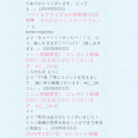
りありがとうございます。 とって
も...』 (2026/03/31)
ハワイ＆ブライダルの新刺繍CD企
画💖 その2 ビーンステッチフォン
ト
に
bettertogether
より『きゃー！！！やったー！！う、う、
う、嬉しすぎます♡♡♡♪(´ε｀ )楽しみす
ぎま...』 (2026/03/31)
ミシン刺繍教室♪ エレガント刺繍
CDのご注文ありがとうございま
す。m(__)m
に
くろやなぎ えつこ
より『YY様 丁寧にコメントを頂きまし
て、 誠に有り稼働ございます。m(__)m
ミシ...』 (2026/03/12)
ミシン刺繍教室♪ エレガント刺繍
CDのご注文ありがとうございま
す。m(__)m
に
ＹＹ
より『昨日はありがとうございました！
ミシン刺繍の世界を知ることができて本当
に有益な...』 (2026/03/12)
2026年2月27日 エレガント刺繍