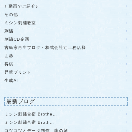
♪ 動画でご紹介♪
その他
ミシン刺繍教室
刺繍
刺繍CD企画
古民家再生ブログ・株式会社辻工務店様
囲碁
将棋
昇華プリント
生成AI
最新ブログ
ミシン刺繡合宿 Brothe…
ミシン刺繡合宿 Broth…
コツコツとデータ制作 龍の刺…