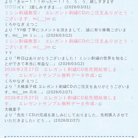
より『きゃー！！！やったー！！う、う、う、嬉しすぎます
♡♡♡♪(´ε｀ )楽しみすぎま...』 (2026/03/31)
ミシン刺繍教室♪ エレガント刺繍CDのご注文ありがとう
ございます。m(__)m
に
くろやなぎ えつこ
より『YY様 丁寧にコメントを頂きまして、 誠に有り稼働ございま
す。m(__)m ミシ...』 (2026/03/12)
ミシン刺繍教室♪ エレガント刺繍CDのご注文ありがとう
ございます。m(__)m
に
ＹＹ
より『昨日はありがとうございました！ ミシン刺繍の世界を知るこ
とができて本当に有益な...』 (2026/03/12)
2026年2月27日 エレガント刺繍CD発売開始致しま
す。 エレガントサンプル無料データ作成♪
に
くろやなぎ えつこ
より『大橋葉子様 エレガント刺繍CDのご注文をありがとうございま
す。m(__)m 只今...』 (2026/02/27)
2026年2月27日 エレガント刺繍CD発売開始致しま
す。 エレガントサンプル無料データ作成♪
に
大橋葉子
より『先生！CDの完成を楽しみにしておりました。先程購入させて
いただきました♪ どう...』 (2026/02/27)