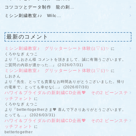
コツコツとデータ制作 龍の刺…
ミシン刺繍教室♪♪ Wilc…
最新のコメント
ミシン刺繍教室♪ グリッターシート体験(≧▽≦)✨
に
くろやなぎ えつこ
より『しおさん様 コメントを頂きまして、誠に有難うございます。
ご質問の内容が濃かった...』 (2026/07/31)
ミシン刺繍教室♪ グリッターシート体験(≧▽≦)✨
に
しおさん
より『先生、とっても貴重なお時間ありがとうございました。帰り
の電車で、とっても幸せな(...』 (2026/07/30)
ハワイ＆ブライダルの新刺繍CD企画💖 その2 ビーンステ
ッチフォント
に
くろやなぎ えつこ
より『bettertogetherさま💖 喜んで下さりありがとうございます。
とっても...』 (2026/03/31)
ハワイ＆ブライダルの新刺繍CD企画💖 その2 ビーンステ
ッチフォント
に
bettertogether