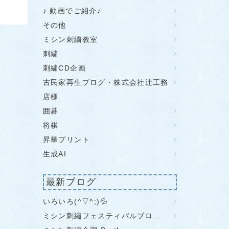
♪ 動画でご紹介♪
その他
ミシン刺繍教室
刺繍
刺繍CD企画
古民家再生ブログ・株式会社辻工務
店様
囲碁
将棋
昇華プリント
生成AI
最新ブログ
いろいろ(^▽^;)💦
ミシン刺繡フェスティバルブロ…