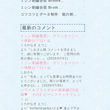
ミシン刺繡合宿 Brothe…
ミシン刺繡合宿 Broth…
コツコツとデータ制作 龍の刺…
最新のコメント
ミシン刺繍教室♪ グリッターシー
ト体験(≧▽≦)✨
に
くろやなぎ えつこ
より『しおさん様 コメントを頂きまし
て、誠に有難うございます。 ご質問の内
容が濃かった...』 (2026/07/31)
ミシン刺繍教室♪ グリッターシー
ト体験(≧▽≦)✨
に
しおさん
より『先生、とっても貴重なお時間ありが
とうございました。帰りの電車で、とって
も幸せな(...』 (2026/07/30)
ハワイ＆ブライダルの新刺繍CD企
画💖 その2 ビーンステッチフォン
ト
に
くろやなぎ えつこ
より『bettertogetherさま💖 喜んで下さ