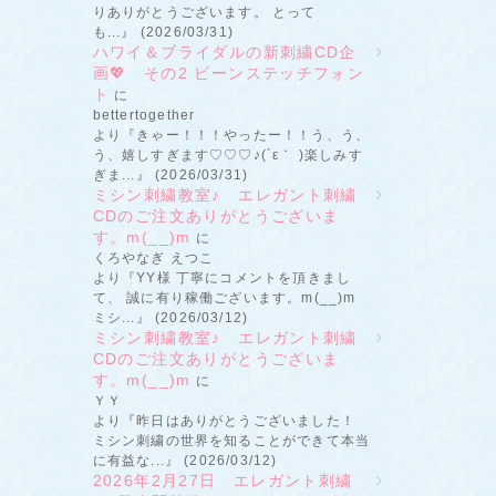
りありがとうございます。 とって
も...』 (2026/03/31)
ハワイ＆ブライダルの新刺繍CD企
画💖 その2 ビーンステッチフォン
ト
に
bettertogether
より『きゃー！！！やったー！！う、う、
う、嬉しすぎます♡♡♡♪(´ε｀ )楽しみす
ぎま...』 (2026/03/31)
ミシン刺繍教室♪ エレガント刺繍
CDのご注文ありがとうございま
す。m(__)m
に
くろやなぎ えつこ
より『YY様 丁寧にコメントを頂きまし
て、 誠に有り稼働ございます。m(__)m
ミシ...』 (2026/03/12)
ミシン刺繍教室♪ エレガント刺繍
CDのご注文ありがとうございま
す。m(__)m
に
ＹＹ
より『昨日はありがとうございました！
ミシン刺繍の世界を知ることができて本当
に有益な...』 (2026/03/12)
2026年2月27日 エレガント刺繍