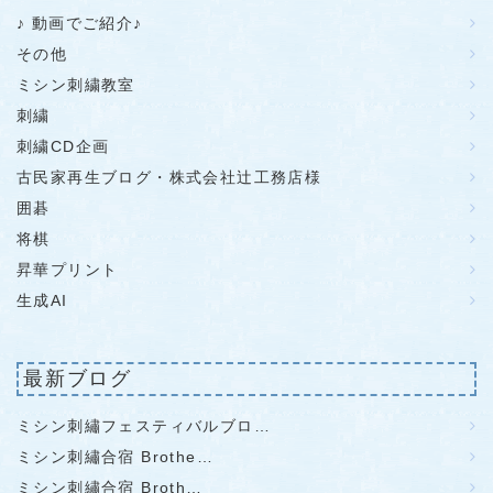
♪ 動画でご紹介♪
その他
ミシン刺繍教室
刺繍
刺繍CD企画
古民家再生ブログ・株式会社辻工務店様
囲碁
将棋
昇華プリント
生成AI
最新ブログ
ミシン刺繡フェスティバルブロ…
ミシン刺繡合宿 Brothe…
ミシン刺繡合宿 Broth…