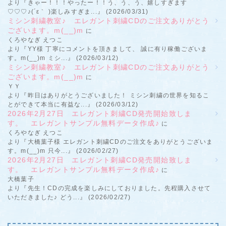
より『きゃー！！！やったー！！う、う、う、嬉しすぎます
♡♡♡♪(´ε｀ )楽しみすぎま...』 (2026/03/31)
ミシン刺繍教室♪ エレガント刺繍CDのご注文ありがとう
ございます。m(__)m
に
くろやなぎ えつこ
より『YY様 丁寧にコメントを頂きまして、 誠に有り稼働ございま
す。m(__)m ミシ...』 (2026/03/12)
ミシン刺繍教室♪ エレガント刺繍CDのご注文ありがとう
ございます。m(__)m
に
ＹＹ
より『昨日はありがとうございました！ ミシン刺繍の世界を知るこ
とができて本当に有益な...』 (2026/03/12)
2026年2月27日 エレガント刺繍CD発売開始致しま
す。 エレガントサンプル無料データ作成♪
に
くろやなぎ えつこ
より『大橋葉子様 エレガント刺繍CDのご注文をありがとうございま
す。m(__)m 只今...』 (2026/02/27)
2026年2月27日 エレガント刺繍CD発売開始致しま
す。 エレガントサンプル無料データ作成♪
に
大橋葉子
より『先生！CDの完成を楽しみにしておりました。先程購入させて
いただきました♪ どう...』 (2026/02/27)