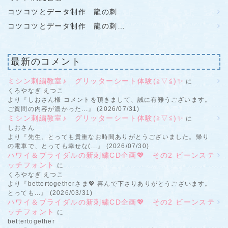
コツコツとデータ制作 龍の刺…
コツコツとデータ制作 龍の刺…
最新のコメント
ミシン刺繍教室♪ グリッターシート体験(≧▽≦)✨
に
くろやなぎ えつこ
より『しおさん様 コメントを頂きまして、誠に有難うございます。
ご質問の内容が濃かった...』 (2026/07/31)
ミシン刺繍教室♪ グリッターシート体験(≧▽≦)✨
に
しおさん
より『先生、とっても貴重なお時間ありがとうございました。帰り
の電車で、とっても幸せな(...』 (2026/07/30)
ハワイ＆ブライダルの新刺繍CD企画💖 その2 ビーンステ
ッチフォント
に
くろやなぎ えつこ
より『bettertogetherさま💖 喜んで下さりありがとうございます。
とっても...』 (2026/03/31)
ハワイ＆ブライダルの新刺繍CD企画💖 その2 ビーンステ
ッチフォント
に
bettertogether