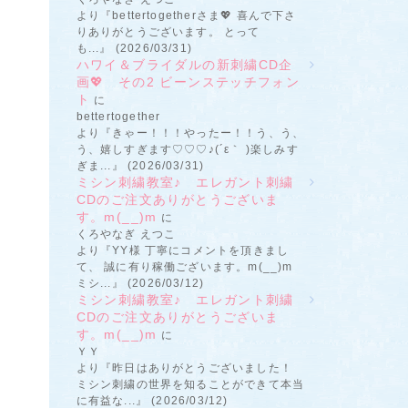
より『bettertogetherさま💖 喜んで下さ
りありがとうございます。 とって
も...』 (2026/03/31)
ハワイ＆ブライダルの新刺繍CD企
画💖 その2 ビーンステッチフォン
ト
に
bettertogether
より『きゃー！！！やったー！！う、う、
う、嬉しすぎます♡♡♡♪(´ε｀ )楽しみす
ぎま...』 (2026/03/31)
ミシン刺繍教室♪ エレガント刺繍
CDのご注文ありがとうございま
す。m(__)m
に
くろやなぎ えつこ
より『YY様 丁寧にコメントを頂きまし
て、 誠に有り稼働ございます。m(__)m
ミシ...』 (2026/03/12)
ミシン刺繍教室♪ エレガント刺繍
CDのご注文ありがとうございま
す。m(__)m
に
ＹＹ
より『昨日はありがとうございました！
ミシン刺繍の世界を知ることができて本当
に有益な...』 (2026/03/12)