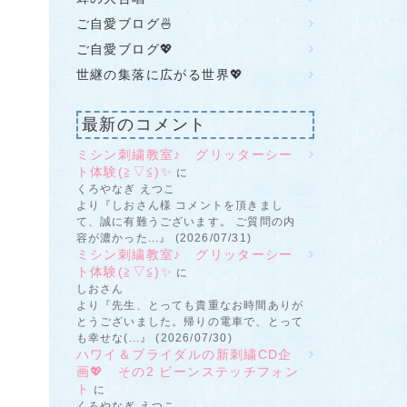
ご自愛ブログ🍜
ご自愛ブログ💖
世継の集落に広がる世界💖
最新のコメント
ミシン刺繍教室♪ グリッターシー
ト体験(≧▽≦)✨
に
くろやなぎ えつこ
より『しおさん様 コメントを頂きまし
て、誠に有難うございます。 ご質問の内
容が濃かった...』 (2026/07/31)
ミシン刺繍教室♪ グリッターシー
ト体験(≧▽≦)✨
に
しおさん
より『先生、とっても貴重なお時間ありが
とうございました。帰りの電車で、とって
も幸せな(...』 (2026/07/30)
ハワイ＆ブライダルの新刺繍CD企
画💖 その2 ビーンステッチフォン
ト
に
くろやなぎ えつこ