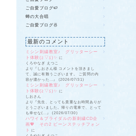
ご自愛ブログ🍉
蝉の大合唱
ご自愛ブログ🍜
最新のコメント
ミシン刺繍教室♪ グリッターシー
ト体験(≧▽≦)✨
に
くろやなぎ えつこ
より『しおさん様 コメントを頂きまし
て、誠に有難うございます。 ご質問の内
容が濃かった...』 (2026/07/31)
ミシン刺繍教室♪ グリッターシー
ト体験(≧▽≦)✨
に
しおさん
より『先生、とっても貴重なお時間ありが
とうございました。帰りの電車で、とって
も幸せな(...』 (2026/07/30)
ハワイ＆ブライダルの新刺繍CD企
画💖 その2 ビーンステッチフォン
ト
に
くろやなぎ えつこ