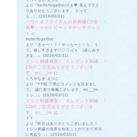
より『bettertogetherさま💖 喜んで下さ
りありがとうございます。 とって
も...』 (2026/03/31)
ハワイ＆ブライダルの新刺繍CD企
画💖 その2 ビーンステッチフォン
ト
に
bettertogether
より『きゃー！！！やったー！！う、う、
う、嬉しすぎます♡♡♡♪(´ε｀ )楽しみす
ぎま...』 (2026/03/31)
ミシン刺繍教室♪ エレガント刺繍
CDのご注文ありがとうございま
す。m(__)m
に
くろやなぎ えつこ
より『YY様 丁寧にコメントを頂きまし
て、 誠に有り稼働ございます。m(__)m
ミシ...』 (2026/03/12)
ミシン刺繍教室♪ エレガント刺繍
CDのご注文ありがとうございま
す。m(__)m
に
ＹＹ
より『昨日はありがとうございました！
ミシン刺繍の世界を知ることができて本当
に有益な...』 (2026/03/12)