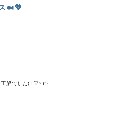
🍛💖
正解でした(≧▽≦)✨