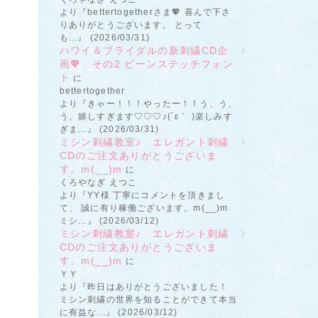
より『bettertogetherさま💖 喜んで下さ
りありがとうございます。 とって
も...』 (2026/03/31)
ハワイ＆ブライダルの新刺繍CD企
画💖 その2 ビーンステッチフォン
ト
に
bettertogether
より『きゃー！！！やったー！！う、う、
う、嬉しすぎます♡♡♡♪(´ε｀ )楽しみす
ぎま...』 (2026/03/31)
ミシン刺繍教室♪ エレガント刺繍
CDのご注文ありがとうございま
す。m(__)m
に
くろやなぎ えつこ
より『YY様 丁寧にコメントを頂きまし
て、 誠に有り稼働ございます。m(__)m
ミシ...』 (2026/03/12)
ミシン刺繍教室♪ エレガント刺繍
CDのご注文ありがとうございま
す。m(__)m
に
ＹＹ
より『昨日はありがとうございました！
ミシン刺繍の世界を知ることができて本当
に有益な...』 (2026/03/12)