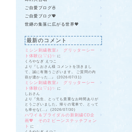
ご自愛ブログ🍜
ご自愛ブログ💖
世継の集落に広がる世界💖
最新のコメント
ミシン刺繍教室♪ グリッターシー
ト体験(≧▽≦)✨
に
くろやなぎ えつこ
より『しおさん様 コメントを頂きまし
て、誠に有難うございます。 ご質問の内
容が濃かった...』 (2026/07/31)
ミシン刺繍教室♪ グリッターシー
ト体験(≧▽≦)✨
に
しおさん
より『先生、とっても貴重なお時間ありが
とうございました。帰りの電車で、とって
も幸せな(...』 (2026/07/30)
ハワイ＆ブライダルの新刺繍CD企
画💖 その2 ビーンステッチフォン
ト
に
くろやなぎ えつこ