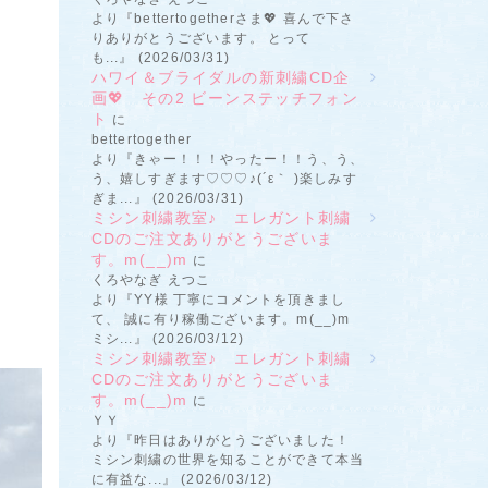
より『bettertogetherさま💖 喜んで下さ
りありがとうございます。 とって
も...』 (2026/03/31)
ハワイ＆ブライダルの新刺繍CD企
画💖 その2 ビーンステッチフォン
ト
に
bettertogether
より『きゃー！！！やったー！！う、う、
う、嬉しすぎます♡♡♡♪(´ε｀ )楽しみす
ぎま...』 (2026/03/31)
ミシン刺繍教室♪ エレガント刺繍
CDのご注文ありがとうございま
す。m(__)m
に
くろやなぎ えつこ
より『YY様 丁寧にコメントを頂きまし
て、 誠に有り稼働ございます。m(__)m
ミシ...』 (2026/03/12)
ミシン刺繍教室♪ エレガント刺繍
CDのご注文ありがとうございま
す。m(__)m
に
ＹＹ
より『昨日はありがとうございました！
ミシン刺繍の世界を知ることができて本当
に有益な...』 (2026/03/12)