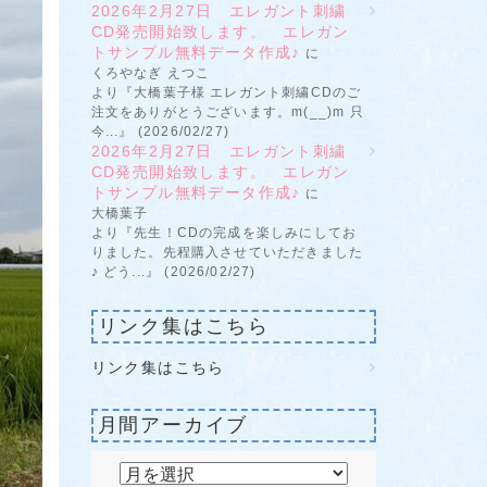
2026年2月27日 エレガント刺繍
CD発売開始致します。 エレガン
トサンプル無料データ作成♪
に
くろやなぎ えつこ
より『大橋葉子様 エレガント刺繍CDのご
注文をありがとうございます。m(__)m 只
今...』 (2026/02/27)
2026年2月27日 エレガント刺繍
CD発売開始致します。 エレガン
トサンプル無料データ作成♪
に
大橋葉子
より『先生！CDの完成を楽しみにしてお
りました。先程購入させていただきました
♪ どう...』 (2026/02/27)
リンク集はこちら
リンク集はこちら
月間アーカイブ