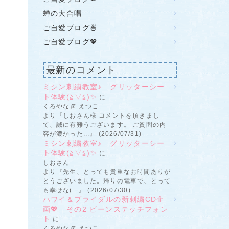
蝉の大合唱
ご自愛ブログ🍜
ご自愛ブログ💖
最新のコメント
ミシン刺繍教室♪ グリッターシー
ト体験(≧▽≦)✨
に
くろやなぎ えつこ
より『しおさん様 コメントを頂きまし
て、誠に有難うございます。 ご質問の内
容が濃かった...』 (2026/07/31)
ミシン刺繍教室♪ グリッターシー
ト体験(≧▽≦)✨
に
しおさん
より『先生、とっても貴重なお時間ありが
とうございました。帰りの電車で、とって
も幸せな(...』 (2026/07/30)
ハワイ＆ブライダルの新刺繍CD企
画💖 その2 ビーンステッチフォン
ト
に
くろやなぎ えつこ