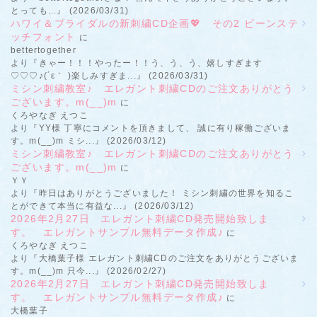
とっても...』 (2026/03/31)
ハワイ＆ブライダルの新刺繍CD企画💖 その2 ビーンステ
ッチフォント
に
bettertogether
より『きゃー！！！やったー！！う、う、う、嬉しすぎます
♡♡♡♪(´ε｀ )楽しみすぎま...』 (2026/03/31)
ミシン刺繍教室♪ エレガント刺繍CDのご注文ありがとう
ございます。m(__)m
に
くろやなぎ えつこ
より『YY様 丁寧にコメントを頂きまして、 誠に有り稼働ございま
す。m(__)m ミシ...』 (2026/03/12)
ミシン刺繍教室♪ エレガント刺繍CDのご注文ありがとう
ございます。m(__)m
に
ＹＹ
より『昨日はありがとうございました！ ミシン刺繍の世界を知るこ
とができて本当に有益な...』 (2026/03/12)
2026年2月27日 エレガント刺繍CD発売開始致しま
す。 エレガントサンプル無料データ作成♪
に
くろやなぎ えつこ
より『大橋葉子様 エレガント刺繍CDのご注文をありがとうございま
す。m(__)m 只今...』 (2026/02/27)
2026年2月27日 エレガント刺繍CD発売開始致しま
す。 エレガントサンプル無料データ作成♪
に
大橋葉子