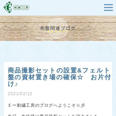
布盤関連ブログ
商品撮影セットの設置&フェルト
盤の資材置き場の確保☆ お片付
け♪
2021/02/12
Ｅー刺繍工房のブログへようこそ☆彡