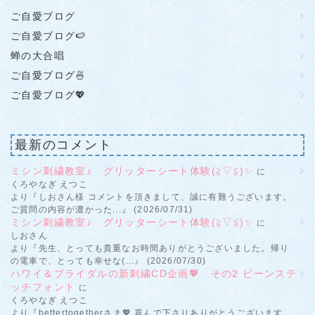
ご自愛ブログ
ご自愛ブログ🍉
蝉の大合唱
ご自愛ブログ🍜
ご自愛ブログ💖
最新のコメント
ミシン刺繍教室♪ グリッターシート体験(≧▽≦)✨
に
くろやなぎ えつこ
より『しおさん様 コメントを頂きまして、誠に有難うございます。
ご質問の内容が濃かった...』 (2026/07/31)
ミシン刺繍教室♪ グリッターシート体験(≧▽≦)✨
に
しおさん
より『先生、とっても貴重なお時間ありがとうございました。帰り
の電車で、とっても幸せな(...』 (2026/07/30)
ハワイ＆ブライダルの新刺繍CD企画💖 その2 ビーンステ
ッチフォント
に
くろやなぎ えつこ
より『bettertogetherさま💖 喜んで下さりありがとうございます。