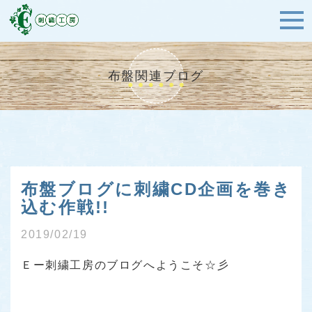
布盤関連ブログ
布盤ブログに刺繍CD企画を巻き
込む作戦!!
2019/02/19
Ｅー刺繍工房のブログへようこそ☆彡