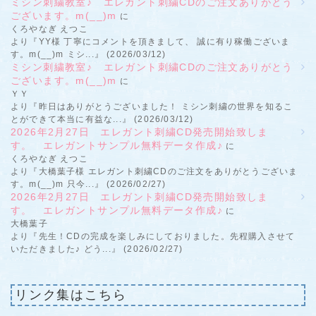
ミシン刺繍教室♪ エレガント刺繍CDのご注文ありがとう
ございます。m(__)m
に
くろやなぎ えつこ
より『YY様 丁寧にコメントを頂きまして、 誠に有り稼働ございま
す。m(__)m ミシ...』 (2026/03/12)
ミシン刺繍教室♪ エレガント刺繍CDのご注文ありがとう
ございます。m(__)m
に
ＹＹ
より『昨日はありがとうございました！ ミシン刺繍の世界を知るこ
とができて本当に有益な...』 (2026/03/12)
2026年2月27日 エレガント刺繍CD発売開始致しま
す。 エレガントサンプル無料データ作成♪
に
くろやなぎ えつこ
より『大橋葉子様 エレガント刺繍CDのご注文をありがとうございま
す。m(__)m 只今...』 (2026/02/27)
2026年2月27日 エレガント刺繍CD発売開始致しま
す。 エレガントサンプル無料データ作成♪
に
大橋葉子
より『先生！CDの完成を楽しみにしておりました。先程購入させて
いただきました♪ どう...』 (2026/02/27)
リンク集はこちら