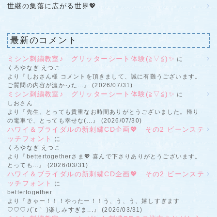
世継の集落に広がる世界💖
最新のコメント
ミシン刺繍教室♪ グリッターシート体験(≧▽≦)✨
に
くろやなぎ えつこ
より『しおさん様 コメントを頂きまして、誠に有難うございます。
ご質問の内容が濃かった...』 (2026/07/31)
ミシン刺繍教室♪ グリッターシート体験(≧▽≦)✨
に
しおさん
より『先生、とっても貴重なお時間ありがとうございました。帰り
の電車で、とっても幸せな(...』 (2026/07/30)
ハワイ＆ブライダルの新刺繍CD企画💖 その2 ビーンステ
ッチフォント
に
くろやなぎ えつこ
より『bettertogetherさま💖 喜んで下さりありがとうございます。
とっても...』 (2026/03/31)
ハワイ＆ブライダルの新刺繍CD企画💖 その2 ビーンステ
ッチフォント
に
bettertogether
より『きゃー！！！やったー！！う、う、う、嬉しすぎます
♡♡♡♪(´ε｀ )楽しみすぎま...』 (2026/03/31)