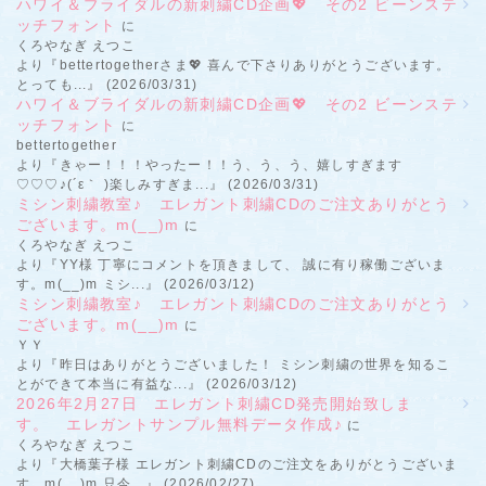
ハワイ＆ブライダルの新刺繍CD企画💖 その2 ビーンステ
ッチフォント
に
くろやなぎ えつこ
より『bettertogetherさま💖 喜んで下さりありがとうございます。
とっても...』 (2026/03/31)
ハワイ＆ブライダルの新刺繍CD企画💖 その2 ビーンステ
ッチフォント
に
bettertogether
より『きゃー！！！やったー！！う、う、う、嬉しすぎます
♡♡♡♪(´ε｀ )楽しみすぎま...』 (2026/03/31)
ミシン刺繍教室♪ エレガント刺繍CDのご注文ありがとう
ございます。m(__)m
に
くろやなぎ えつこ
より『YY様 丁寧にコメントを頂きまして、 誠に有り稼働ございま
す。m(__)m ミシ...』 (2026/03/12)
ミシン刺繍教室♪ エレガント刺繍CDのご注文ありがとう
ございます。m(__)m
に
ＹＹ
より『昨日はありがとうございました！ ミシン刺繍の世界を知るこ
とができて本当に有益な...』 (2026/03/12)
2026年2月27日 エレガント刺繍CD発売開始致しま
す。 エレガントサンプル無料データ作成♪
に
くろやなぎ えつこ
より『大橋葉子様 エレガント刺繍CDのご注文をありがとうございま
す。m(__)m 只今...』 (2026/02/27)