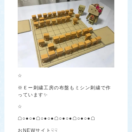
☆
※Ｅー刺繍工房の布盤もミシン刺繍で作
っています✨
☆
☖○●○●☖○●○●☖○●○●☖○●○●☖
おNEWサイト☟☟