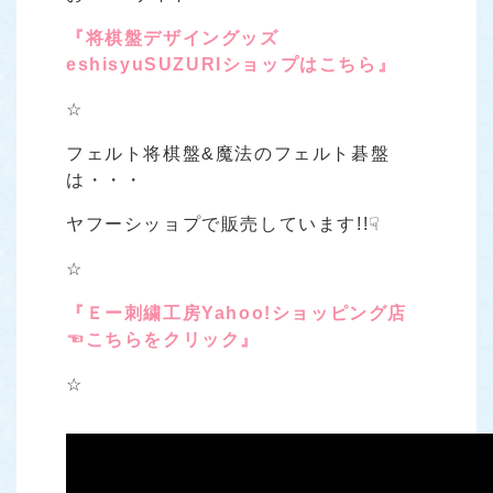
『将棋盤デザイングッズ
eshisyuSUZURIショップはこちら』
☆
フェルト将棋盤&魔法のフェルト碁盤
は・・・
ヤフーシッョプで販売しています!!☟
☆
『Ｅー刺繍工房Yahoo!ショッピング店
☜こちらをクリック』
☆