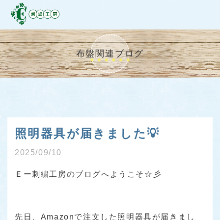
布盤関連ブログ
照明器具が届きました💡
2025/09/10
Ｅー刺繍工房のブログへようこそ☆彡
先日、Amazonで注文した照明器具が届きまし