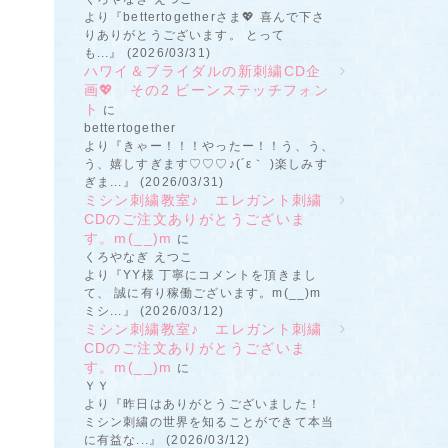
より『bettertogetherさま💖 喜んで下さ
りありがとうございます。 とって
も...』 (2026/03/31)
ハワイ＆ブライダルの新刺繍CD企
画💖 その2 ビーンステッチフォン
ト
に
bettertogether
より『きゃー！！！やったー！！う、う、
う、嬉しすぎます♡♡♡♪(´ε｀ )楽しみす
ぎま...』 (2026/03/31)
ミシン刺繍教室♪ エレガント刺繍
CDのご注文ありがとうございま
す。m(__)m
に
くろやなぎ えつこ
より『YY様 丁寧にコメントを頂きまし
て、 誠に有り稼働ございます。m(__)m
ミシ...』 (2026/03/12)
ミシン刺繍教室♪ エレガント刺繍
CDのご注文ありがとうございま
す。m(__)m
に
ＹＹ
より『昨日はありがとうございました！
ミシン刺繍の世界を知ることができて本当
に有益な...』 (2026/03/12)