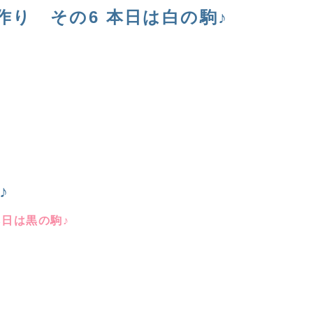
り その6 本日は白の駒♪
♪
本日は黒の駒♪