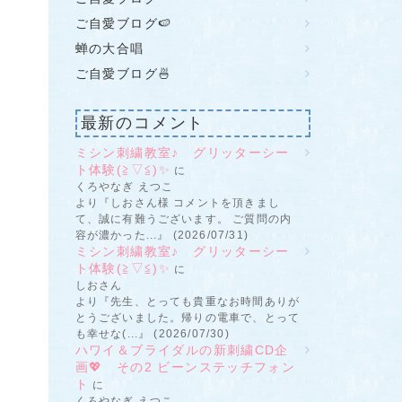
ご自愛ブログ🍉
蝉の大合唱
ご自愛ブログ🍜
最新のコメント
ミシン刺繍教室♪ グリッターシー
ト体験(≧▽≦)✨
に
くろやなぎ えつこ
より『しおさん様 コメントを頂きまし
て、誠に有難うございます。 ご質問の内
容が濃かった...』 (2026/07/31)
ミシン刺繍教室♪ グリッターシー
ト体験(≧▽≦)✨
に
しおさん
より『先生、とっても貴重なお時間ありが
とうございました。帰りの電車で、とって
も幸せな(...』 (2026/07/30)
ハワイ＆ブライダルの新刺繍CD企
画💖 その2 ビーンステッチフォン
ト
に
くろやなぎ えつこ