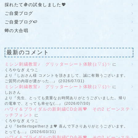
採れたて🍇の試食しました💖
ご自愛ブログ
ご自愛ブログ🍉
蝉の大合唱
最新のコメント
ミシン刺繍教室♪ グリッターシート体験(≧▽≦)✨
に
くろやなぎ えつこ
より『しおさん様 コメントを頂きまして、誠に有難うございます。
ご質問の内容が濃かった...』 (2026/07/31)
ミシン刺繍教室♪ グリッターシート体験(≧▽≦)✨
に
しおさん
より『先生、とっても貴重なお時間ありがとうございました。帰り
の電車で、とっても幸せな(...』 (2026/07/30)
ハワイ＆ブライダルの新刺繍CD企画💖 その2 ビーンステ
ッチフォント
に
くろやなぎ えつこ
より『bettertogetherさま💖 喜んで下さりありがとうございます。
とっても...』 (2026/03/31)
ハワイ＆ブライダルの新刺繍CD企画💖 その2 ビーンステ