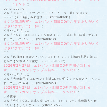
ッチフォント
に
bettertogether
より『きゃー！！！やったー！！う、う、う、嬉しすぎます
♡♡♡♪(´ε｀ )楽しみすぎま...』 (2026/03/31)
ミシン刺繍教室♪ エレガント刺繍CDのご注文ありがとう
ございます。m(__)m
に
くろやなぎ えつこ
より『YY様 丁寧にコメントを頂きまして、 誠に有り稼働ございま
す。m(__)m ミシ...』 (2026/03/12)
ミシン刺繍教室♪ エレガント刺繍CDのご注文ありがとう
ございます。m(__)m
に
ＹＹ
より『昨日はありがとうございました！ ミシン刺繍の世界を知るこ
とができて本当に有益な...』 (2026/03/12)
2026年2月27日 エレガント刺繍CD発売開始致しま
す。 エレガントサンプル無料データ作成♪
に
くろやなぎ えつこ
より『大橋葉子様 エレガント刺繍CDのご注文をありがとうございま
す。m(__)m 只今...』 (2026/02/27)
2026年2月27日 エレガント刺繍CD発売開始致しま
す。 エレガントサンプル無料データ作成♪
に
大橋葉子
より『先生！CDの完成を楽しみにしておりました。先程購入させて
いただきました♪ どう...』 (2026/02/27)