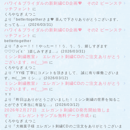
ハワイ＆ブライダルの新刺繍CD企画💖 その2 ビーンステ
ッチフォント
に
くろやなぎ えつこ
より『bettertogetherさま💖 喜んで下さりありがとうございます。
とっても...』 (2026/03/31)
ハワイ＆ブライダルの新刺繍CD企画💖 その2 ビーンステ
ッチフォント
に
bettertogether
より『きゃー！！！やったー！！う、う、う、嬉しすぎます
♡♡♡♪(´ε｀ )楽しみすぎま...』 (2026/03/31)
ミシン刺繍教室♪ エレガント刺繍CDのご注文ありがとう
ございます。m(__)m
に
くろやなぎ えつこ
より『YY様 丁寧にコメントを頂きまして、 誠に有り稼働ございま
す。m(__)m ミシ...』 (2026/03/12)
ミシン刺繍教室♪ エレガント刺繍CDのご注文ありがとう
ございます。m(__)m
に
ＹＹ
より『昨日はありがとうございました！ ミシン刺繍の世界を知るこ
とができて本当に有益な...』 (2026/03/12)
2026年2月27日 エレガント刺繍CD発売開始致しま
す。 エレガントサンプル無料データ作成♪
に
くろやなぎ えつこ
より『大橋葉子様 エレガント刺繍CDのご注文をありがとうございま