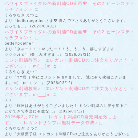
ハワイ＆ブライダルの新刺繍CD企画💖 その2 ビーンステ
ッチフォント
に
くろやなぎ えつこ
より『bettertogetherさま💖 喜んで下さりありがとうございます。
とっても...』 (2026/03/31)
ハワイ＆ブライダルの新刺繍CD企画💖 その2 ビーンステ
ッチフォント
に
bettertogether
より『きゃー！！！やったー！！う、う、う、嬉しすぎます
♡♡♡♪(´ε｀ )楽しみすぎま...』 (2026/03/31)
ミシン刺繍教室♪ エレガント刺繍CDのご注文ありがとう
ございます。m(__)m
に
くろやなぎ えつこ
より『YY様 丁寧にコメントを頂きまして、 誠に有り稼働ございま
す。m(__)m ミシ...』 (2026/03/12)
ミシン刺繍教室♪ エレガント刺繍CDのご注文ありがとう
ございます。m(__)m
に
ＹＹ
より『昨日はありがとうございました！ ミシン刺繍の世界を知るこ
とができて本当に有益な...』 (2026/03/12)
2026年2月27日 エレガント刺繍CD発売開始致しま
す。 エレガントサンプル無料データ作成♪
に
くろやなぎ えつこ
より『大橋葉子様 エレガント刺繍CDのご注文をありがとうございま