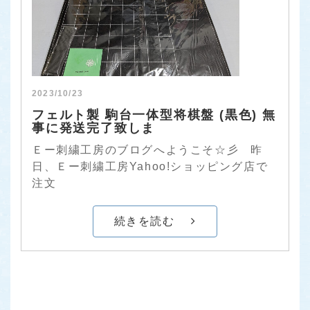
2023/10/23
フェルト製 駒台一体型将棋盤 (黒色) 無
事に発送完了致しま
Ｅー刺繍工房のブログへようこそ☆彡 昨
日、Ｅー刺繍工房Yahoo!ショッピング店で
注文
続きを読む