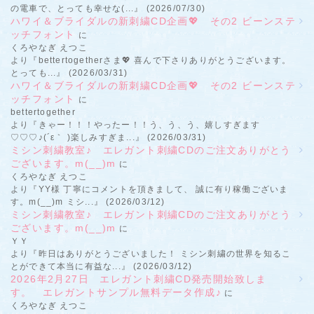
の電車で、とっても幸せな(...』 (2026/07/30)
ハワイ＆ブライダルの新刺繍CD企画💖 その2 ビーンステ
ッチフォント
に
くろやなぎ えつこ
より『bettertogetherさま💖 喜んで下さりありがとうございます。
とっても...』 (2026/03/31)
ハワイ＆ブライダルの新刺繍CD企画💖 その2 ビーンステ
ッチフォント
に
bettertogether
より『きゃー！！！やったー！！う、う、う、嬉しすぎます
♡♡♡♪(´ε｀ )楽しみすぎま...』 (2026/03/31)
ミシン刺繍教室♪ エレガント刺繍CDのご注文ありがとう
ございます。m(__)m
に
くろやなぎ えつこ
より『YY様 丁寧にコメントを頂きまして、 誠に有り稼働ございま
す。m(__)m ミシ...』 (2026/03/12)
ミシン刺繍教室♪ エレガント刺繍CDのご注文ありがとう
ございます。m(__)m
に
ＹＹ
より『昨日はありがとうございました！ ミシン刺繍の世界を知るこ
とができて本当に有益な...』 (2026/03/12)
2026年2月27日 エレガント刺繍CD発売開始致しま
す。 エレガントサンプル無料データ作成♪
に
くろやなぎ えつこ