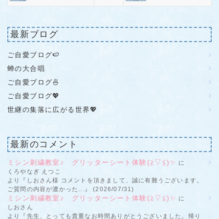
最新ブログ
ご自愛ブログ🍉
蝉の大合唱
ご自愛ブログ🍜
ご自愛ブログ💖
世継の集落に広がる世界💖
最新のコメント
ミシン刺繍教室♪ グリッターシート体験(≧▽≦)✨
に
くろやなぎ えつこ
より『しおさん様 コメントを頂きまして、誠に有難うございます。
ご質問の内容が濃かった...』 (2026/07/31)
ミシン刺繍教室♪ グリッターシート体験(≧▽≦)✨
に
しおさん
より『先生、とっても貴重なお時間ありがとうございました。帰り